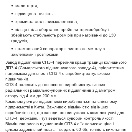
мале тертя;
підвищена точність;
хромиста сталь низьколегована;
кільця і тіла обертання пройшли термообробку і
зберігають стабільність розмірів при нагріванні до 130
градусів;
штампований сепаратор з листового металу з
заклепками і розпірками;
Завод підшипників СПЗ-4 перейняв кращі традиції колишнього
ДПЗ-4 (Самарського підшипникового заводу-4), пріоритетним
напрямком діяльності СПЗ-4 є виробництво кулькових
підшипників.
СПЗ-4 належить до основного виробника кулькових
радіальних і радіально-упорних підшипників з діаметром
отвору від 4 мм до 200 мм
Комплектуючі до підшипників виробляються на спільному
підприємстві в Китаї. Важливою відмінністю від інших
виробників є те, що заводи, що випускають комплектуючі для
СПЗ-4, державні, і тут ведеться суворий контроль якості.
Відмінною рисою підшипників СПЗ 4 є їх невисока ціна і
цілком задовільний якість. Твердість 60-65, точність виконання