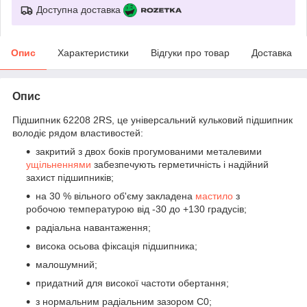
Доступна доставка
Опис
Характеристики
Відгуки про товар
Доставка
Опис
Підшипник 62208 2RS, це універсальний кульковий підшипник
володіє рядом властивостей:
закритий з двох боків прогумованими металевими
ущільненнями
забезпечують герметичність і надійний
захист підшипників;
на 30 % вільного об'єму закладена
мастило
з
робочою температурою від -30 до +130 градусів;
радіальна навантаження;
висока осьова фіксація підшипника;
малошумний;
придатний для високої частоти обертання;
з нормальним радіальним зазором С0;