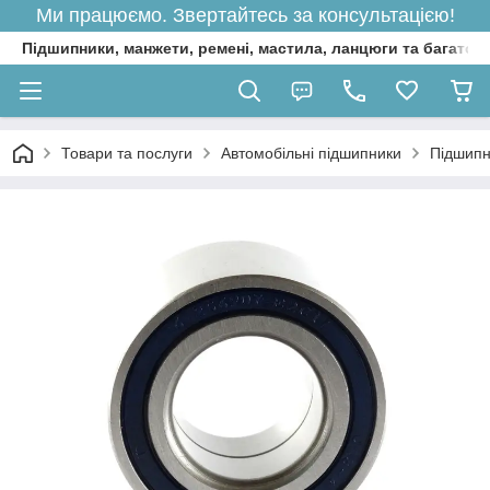
Ми працюємо. Звертайтесь за консультацією!
Підшипники, манжети, ремені, мастила, ланцюги та багато 
Товари та послуги
Автомобільні підшипники
Підшипн