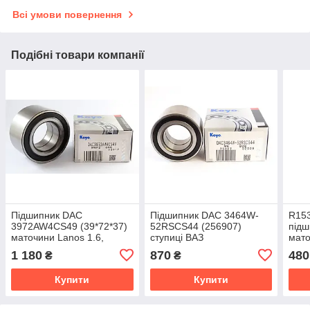
Всі умови повернення
Подібні товари компанії
Підшипник DAC
Підшипник DAC 3464W-
R153
3972AW4CS49 (39*72*37)
52RSCS44 (256907)
підш
маточини Lanos 1.6,
ступиці ВАЗ
мато
Nexia, Espero від Koyo
2108,2109,2110,2111,2112,2113,21
Sens
1 180
870
480
₴
₴
Японія
від 
Купити
Купити