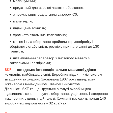
малошумний;
придатний для високої частоти обертання;
з нормальним радіальним зазором С0;
мале тертя;
підвищена точність;
хромиста сталь низьколегована;
кільця і тіла обертання пройшли термообробку і
зберігають стабільність розмірів при нагріванні до 130
градусів;
штампований сепаратор з листового металу з
заклепками і розпірками;
SKF
— шведська інтернаціональна машинобудівна
компанія
, найбільша у світі. Виробник підшипників, систем
змащення та хутряні. Заснована 1907 року шведським
інженером і винахідником Свеном Вінгквістом.
Діяльність SKF концентрується в галузі виробництва
підшипників кочення, вузлів обертання, ущільнень і створення
інженерних рішень у цій галузі. Компанії належить понад 140
виробничих підприємств у 32 країнах.