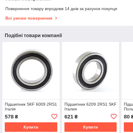
Повернення товару впродовж 14 днів за рахунок покупця
Всі умови повернення
Подібні товари компанії
Підшипник SKF 6009 2RS1
Підшипник 6209 2RS1 SKF
Підш
Італія
Італия
Пол
578
621
80
₴
₴
Купити
Купити