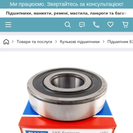
Ми працюємо. Звертайтесь за консультацією!
Підшипники, манжети, ремені, мастила, ланцюги та багато 
Товари та послуги
Кулькові підшипники
Підшипник 6