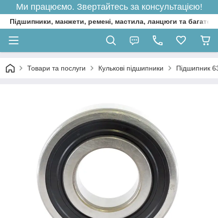
Ми працюємо. Звертайтесь за консультацією!
Підшипники, манжети, ремені, мастила, ланцюги та багато 
Товари та послуги
Кулькові підшипники
Підшипник 6