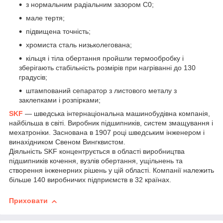
з нормальним радіальним зазором С0;
мале тертя;
підвищена точність;
хромиста сталь низьколегована;
кільця і тіла обертання пройшли термообробку і
зберігають стабільність розмірів при нагріванні до 130
градусів;
штампований сепаратор з листового металу з
заклепками і розпірками;
SKF
— шведська інтернаціональна машинобудівна компанія,
найбільша в світі. Виробник підшипників, систем змащування і
мехатроніки. Заснована в 1907 році шведським інженером і
винахідником Свеном Вингквистом.
Діяльність SKF концентрується в області виробництва
підшипників кочення, вузлів обертання, ущільнень та
створення інженерних рішень у цій області. Компанії належить
більше 140 виробничих підприємств в 32 країнах.
Приховати