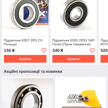
Підшипник 6307 2RS CX
Підшипник 6305 2RS1 SKF
Підш
Польща
Італія (Пром пакування)
KOY
150
340
520
₴
₴
Купити
Купити
Акційні пропозиції та новинки