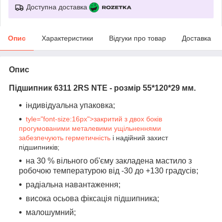
Доступна доставка
Опис
Характеристики
Відгуки про товар
Доставка
Опис
Підшипник 6311 2RS NTE - розмір 55*120*29 мм.
індивідуальна упаковка;
tyle="font-size:16px">закритий з двох боків
прогумованими металевими ущільненнями
забезпечують гермети
чність
і надійний захист
підшипників;
на 30 % вільного об'єму закладена мастило з
робочою температурою від -30 до +130 градусів;
радіальна навантаження;
висока осьова фіксація підшипника;
малошумний;