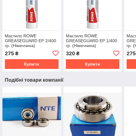
Мастило ROWE
Мастило ROWE
Мас
GREASEGUARD EP 2/400
GREASEGUARD EP 1/400
GRE
гр. (Німеччина)
гр. (Німеччина)
гр. 
275
320
275
₴
₴
Купити
Купити
Подібні товари компанії