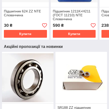
Підшипник 624 ZZ NTE
Підшипник 1211K+H211
Підш
Словаччина
(ГОСТ 11210) NTE
Сло
Словаччина
30
590
238
₴
₴
Купити
Купити
Акційні пропозиції та новинки
SR188 ZZ підшипник