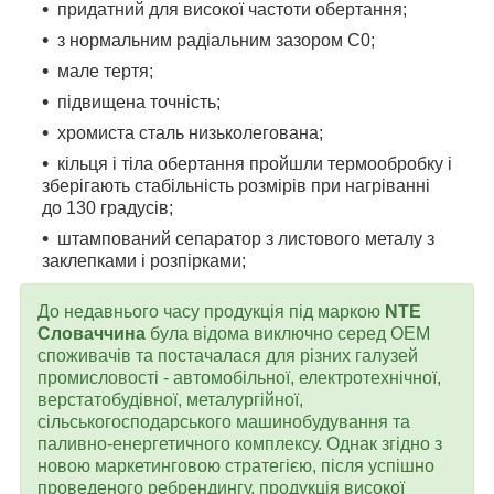
придатний для високої частоти обертання;
з нормальним радіальним зазором С0;
мале тертя;
підвищена точність;
хромиста сталь низьколегована;
кільця і тіла обертання пройшли термообробку і
зберігають стабільність розмірів при нагріванні
до 130 градусів;
штампований сепаратор з листового металу з
заклепками і розпірками;
До недавнього часу продукція під маркою
NTE
Словаччина
була відома виключно серед OEM
споживачів та постачалася для різних галузей
промисловості - автомобільної, електротехнічної,
верстатобудівної, металургійної,
сільськогосподарського машинобудування та
паливно-енергетичного комплексу. Однак згідно з
новою маркетинговою стратегією, після успішно
проведеного ребрендингу, продукція високої