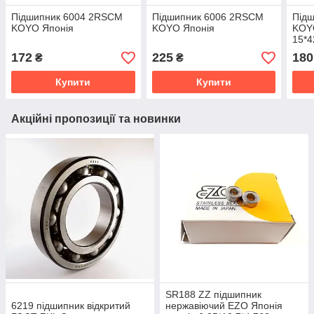
Підшипник 6004 2RSCM
Підшипник 6006 2RSCM
Під
KOYO Японія
KOYO Японія
KOYO
15*4
172
225
180
₴
₴
Купити
Купити
Акційні пропозиції та новинки
SR188 ZZ підшипник
6219 підшипник відкритий
нержавіючий EZO Японія