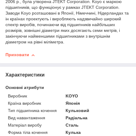
2006 р., була утворена JTEKT Corporation. Koyo є маркою
підшипників, що функціонує у рамках JTEKT Corporation.
Заводи Koyo розташовані в Японії, Німеччині, Нідерландах та
ін країнах проектують і виробляють надзвичайно широкий
спектр виробів, починаючи від підшипників найбільших
розмірів, зовнішні діаметри яких досягають семи метрів, і
закінчуючи найменшими підшипниками з внутрішнім
діаметром на рівні міліметра.
Приховати
Характеристики
Основні атрибути
Виробник
KOYO
Країна виробник
Японія
Тип підшипника кочення
Кульковий
Вид навантаження
Радіальна
Матеріал виробу
Сталь
Форма тіла кочення
Кулька