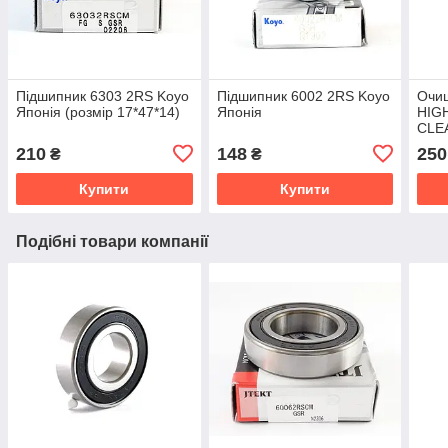
Підшипник 6303 2RS Koyo
Підшипник 6002 2RS Koyo
Очи
Японія (розмір 17*47*14)
Японія
HIG
CLEA
(Нім
210
148
250
₴
₴
Купити
Купити
Подібні товари компанії