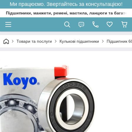
Ми працюємо. Звертайтесь за консультацією!
Підшипники, манжети, ремені, мастила, ланцюги та багато 
Товари та послуги
Кулькові підшипники
Підшипник 6