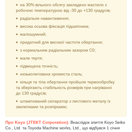
на 30% вільного обсягу закладено мастило з
робочою температурою від -30 до +130 градусів;
радіальне навантаження;
висока осьова фіксація підшипника;
малошумний;
придатний для високої частоти обертання;
з нормальним радіальним зазором С0;
мале тертя;
підвищена точність;
низьколегована хромиста сталь;
кільця та тіла обертання пройшли термообробку
та зберігають стабільність розмірів при нагріванні
до 130 градусів;
штампований сепаратор з листового металу із
заклепками та розпірками;
Про Koyo (JTEKT Corporation).
Внаслідок злиття Koyo Seiko
Co., Ltd. та Toyoda Machine works, Ltd., що відбувся 1 січня