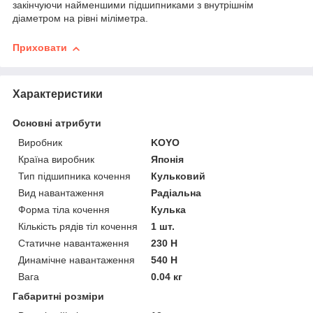
закінчуючи найменшими підшипниками з внутрішнім
діаметром на рівні міліметра.
Приховати
Характеристики
Основні атрибути
Виробник
KOYO
Країна виробник
Японія
Тип підшипника кочення
Кульковий
Вид навантаження
Радіальна
Форма тіла кочення
Кулька
Кількість рядів тіл кочення
1 шт.
Статичне навантаження
230 Н
Динамічне навантаження
540 Н
Вага
0.04 кг
Габаритні розміри