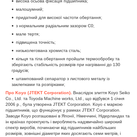
висока осьова фіксація підшипника;
малошумний;
придатний для високої частоти обертання;
з нормальним радіальним зазором С0;
мале тертя;
підвищена точність;
низьколегована хромиста сталь;
кільця та тіла обертання пройшли термообробку та
зберігають стабільність розмірів при нагріванні до 130
градусів;
штампований сепаратор з листового металу із
заклепками та розпірками;
Про Koyo (JTEKT Corporation).
Внаслідок злиття Koyo Seiko
Co., Ltd. та Toyoda Machine works, Ltd., що відбувся 1 січня
2006 р., була утворена JTEKT Corporation. Koyo є маркою
підшипників, що функціонує у рамках JTEKT Corporation.
Заводи Koyo розташовані в Японії, Німеччині, Нідерландах та
ін країнах проектують і виробляють надзвичайно широкий
спектр виробів, починаючи від підшипників найбільших
розмірів, зовнішні діаметри яких досягають семи метрів, і