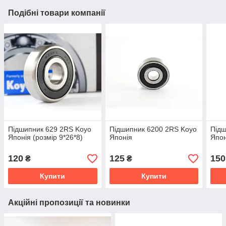
Подібні товари компанії
Підшипник 629 2RS Koyo
Підшипник 6200 2RS Koyo
Підш
Японія (розмір 9*26*8)
Японія
Япон
120
125
150
₴
₴
Купити
Купити
Акційні пропозиції та новинки