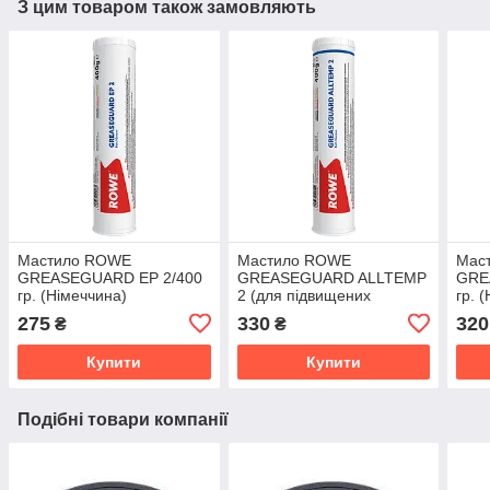
З цим товаром також замовляють
Мастило ROWE
Мастило ROWE
Мас
GREASEGUARD EP 2/400
GREASEGUARD ALLTEMP
GRE
гр. (Німеччина)
2 (для підвищених
гр. 
температур) /400 гр.
275
330
320
₴
₴
(Німеччина)
Купити
Купити
Подібні товари компанії