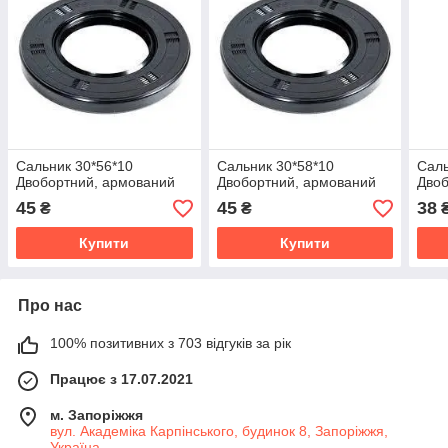
Сальник 30*56*10
Сальник 30*58*10
Саль
Двобортний, армований
Двобортний, армований
Двоб
45
45
38
₴
₴
Купити
Купити
Про нас
100% позитивних з 703 відгуків за рік
Працює з 17.07.2021
м. Запоріжжя
вул. Академіка Карпінського, будинок 8, Запоріжжя,
Україна