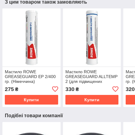
З цим товаром також замовляють
Мастило ROWE
Мастило ROWE
Мас
GREASEGUARD EP 2/400
GREASEGUARD ALLTEMP
GRE
гр. (Німеччина)
2 (для підвищених
гр. 
температур) /400 гр.
275
330
320
₴
₴
(Німеччина)
Купити
Купити
Подібні товари компанії