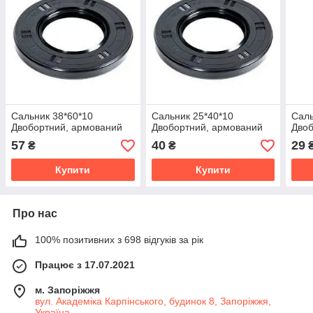
Сальник 38*60*10
Сальник 25*40*10
Саль
Двобортний, армований
Двобортний, армований
Двоб
57
40
29
₴
₴
Купити
Купити
Про нас
100% позитивних з 698 відгуків за рік
Працює з 17.07.2021
м. Запоріжжя
вул. Академіка Карпінського, будинок 8, Запоріжжя,
Україна