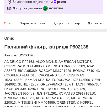
Замовлення під захистом
Доступна доставка
Опис
Характеристики
Відгуки про товар
Доставка
Опис
Паливний фільтр, катридж P502138
Аналоги P502138:
AC DELCO PF2163, ALCO MD415, AMERICAN MOTORS
CORPORATION FE40050, AMERICAN PARTS 95389, ASAS
AS362T, BIG A 95389, BOBCAT M36791929, BOMAG 5740143,
COOPERS FEM4013, CROSLAND 4004, CUSHMAN
1523143560, EXMAN KF2152, FURUKAWA 1523143560, GEHL
164082, GENIE 42767, GREYFRIARS 425F, HITACHI 76557684,
HYUNDAI XJBT02949, INGERSOLL RAND 36789129,
JACOBSEN 550489, JLG 1731261, KOMATSU 2691716310,
KRALINATOR F681, KUBOTA 1523143563, MCCORMICK
220013, MITSUBISHI MM404889, ORENSTEIN & KOPPEL