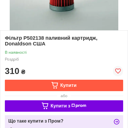
Фільтр P502138 паливний картридж,
Donaldson США
В наявності
Роздріб
310
₴
Купити
або
Купити з
Що таке купити з Пром?