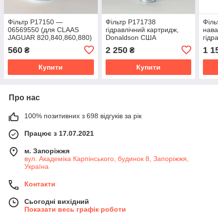
Фільтр P17150 —
Фільтр P171738
Філь
06569550 (для CLAAS
гідравлічний картридж,
нава
JAGUAR 820,840,860,880)
Donaldson США
гідр
гідравлічний від Donaldson
СШ
560
2 250
1 1
₴
₴
США
Купити
Купити
Про нас
100% позитивних з 698 відгуків за рік
Працює з 17.07.2021
м. Запоріжжя
вул. Академіка Карпінського, будинок 8, Запоріжжя,
Україна
Контакти
Сьогодні вихідний
Показати весь графік роботи