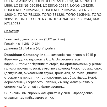
DEERE AM102723, JOHN DEERE AM108613, KRALINATOR
L586, LOESING 020354, LOESING 20354, LONG LG4235,
PUROLATOR H35264Q, PUROLATOR H35264, STENSELE
120842, TORO 751330, TORO 751320, TORO 1105446, TORO
1085194, UNITED CENTRAL INDUSTRIAL SUPP 687344, VMC
HF169078
Розміри
:
Зовнішній діаметр 97 мм (3,82 дюйма)
Розмір різі 1 3/8-12 UN
Довжина 113,54 мм (4,47 дюйма)
Donaldson Company, Inc.—
компанія заснована в 1915 р.
Френком Дональдсоном у США. Виготовляється
виробництвом повітряних фільтрів, використовуваних у різних
галузях промисловості, включно з комерційною, промисловою
(двигунами, вихлопними труби, трансмісії, вентиляційними
отворами в приватних транспортних засобах, гідравлікою),
аерокосмічну (вертолети, літаки), хімічну, альтернативну
енергетика (вітряки) та фармацевтика.
Є найбільшим виробником фільтрів у світі. Справедливо
ставиться до найкращого з них.