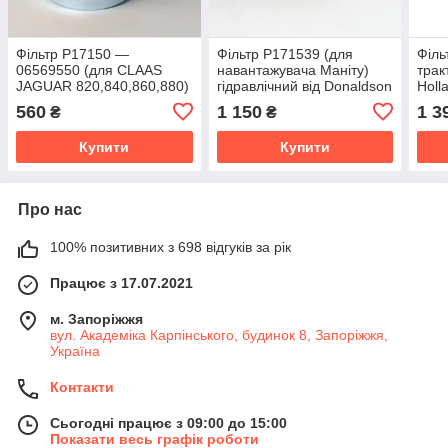
Фільтр P17150 —
Фільтр P171539 (для
Філь
06569550 (для CLAAS
навантажувача Маніту)
трак
JAGUAR 820,840,860,880)
гідравлічний від Donaldson
Holl
гідравлічний від Donaldson
США
Don
560
1 150
1 3
₴
₴
США
Купити
Купити
Про нас
100% позитивних з 698 відгуків за рік
Працює з 17.07.2021
м. Запоріжжя
вул. Академіка Карпінського, будинок 8, Запоріжжя,
Україна
Контакти
Сьогодні працює з 09:00 до 15:00
Показати весь графік роботи