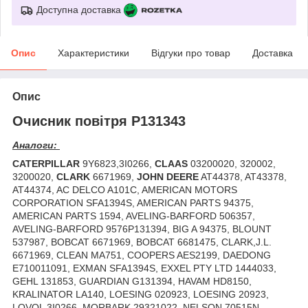
Доступна доставка
Опис
Характеристики
Відгуки про товар
Доставка
Опис
Очисник повітря P131343
Аналоги:
CATERPILLAR
9Y6823,3I0266,
CLAAS
03200020, 320002,
3200020,
CLARK
6671969,
JOHN DEERE
AT44378, AT43378,
AT44374, AC DELCO A101C, AMERICAN MOTORS
CORPORATION SFA1394S, AMERICAN PARTS 94375,
AMERICAN PARTS 1594, AVELING-BARFORD 506357,
AVELING-BARFORD 9576P131394, BIG A 94375, BLOUNT
537987, BOBCAT 6671969, BOBCAT 6681475, CLARK,J.L.
6671969, CLEAN MA751, COOPERS AES2199, DAEDONG
E710011091, EXMAN SFA1394S, EXXEL PTY LTD 1444033,
GEHL 131853, GUARDIAN G131394, HAVAM HD8150,
KRALINATOR LA140, LOESING 020923, LOESING 20923,
LOVOL 3I0266, MORBARK 29321022, NELSON 70515N,