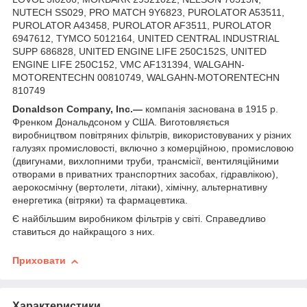
NUTECH SS029, PRO MATCH 9Y6823, PUROLATOR A53511,
PUROLATOR A43458, PUROLATOR AF3511, PUROLATOR
6947612, TYMCO 5012164, UNITED CENTRAL INDUSTRIAL
SUPP 686828, UNITED ENGINE LIFE 250C152S, UNITED
ENGINE LIFE 250C152, VMC AF131394, WALGAHN-
MOTORENTECHN 00810749, WALGAHN-MOTORENTECHN
810749
Donaldson Company, Inc.—
компанія заснована в 1915 р.
Френком Дональдсоном у США. Виготовляється
виробництвом повітряних фільтрів, використовуваних у різних
галузях промисловості, включно з комерційною, промисловою
(двигунами, вихлопними труби, трансмісії, вентиляційними
отворами в приватних транспортних засобах, гідравлікою),
аерокосмічну (вертолети, літаки), хімічну, альтернативну
енергетика (вітряки) та фармацевтика.
Є найбільшим виробником фільтрів у світі. Справедливо
ставиться до найкращого з них.
Приховати
Характеристики