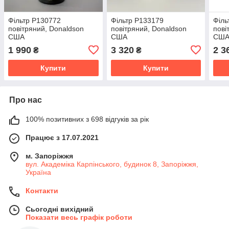
Фільтр P130772
Фільтр P133179
Філь
повітряний, Donaldson
повітряний, Donaldson
пові
США
США
СШ
1 990
3 320
2 3
₴
₴
Купити
Купити
Про нас
100% позитивних з 698 відгуків за рік
Працює з 17.07.2021
м. Запоріжжя
вул. Академіка Карпінського, будинок 8, Запоріжжя,
Україна
Контакти
Сьогодні вихідний
Показати весь графік роботи