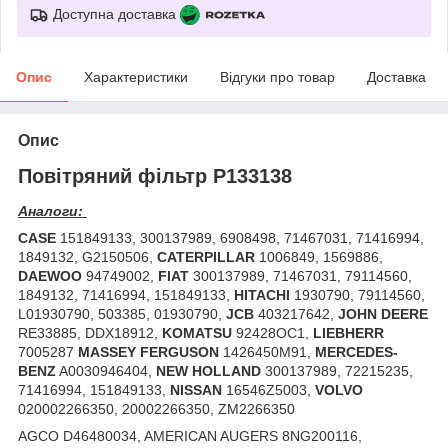
Доступна доставка
Опис
Характеристики
Відгуки про товар
Доставка
Опис
Повітряний фільтр P133138
Аналоги:
CASE
151849133, 300137989, 6908498, 71467031, 71416994,
1849132, G2150506,
CATERPILLAR
1006849, 1569886,
DAEWOO
94749002,
FIAT
300137989, 71467031, 79114560,
1849132, 71416994, 151849133,
HITACHI
1930790, 79114560,
L01930790, 503385, 01930790,
JCB
403217642,
JOHN DEERE
RE33885, DDX18912,
KOMATSU
92428OC1,
LIEBHERR
7005287
MASSEY FERGUSON
1426450M91,
MERCEDES-
BENZ
A0030946404,
NEW HOLLAND
300137989, 72215235,
71416994, 151849133,
NISSAN
16546Z5003,
VOLVO
020002266350, 20002266350, ZM2266350
AGCO D46480034, AMERICAN AUGERS 8NG200116,