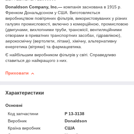
Donaldson Company, Inc.—
компанія заснована в 1915 р.
Френком Дональдсоном у США. Виготовляється
виробництвом повітряних фільтрів, використовуваних у різних
галузях промисловості, включно з комерційною, промисловою
(двигунами, вихлопними труби, трансмісії, вентиляційними
отворами в приватних транспортних засобах, гідравлікою),
аерокосмічну (вертолети, літаки), хімічну, альтернативну
енергетика (вітряки) та фармацевтика.
Є найбільшим виробником фільтрів у світі. Справедливо
ставиться до найкращого з них.
Приховати
Характеристики
Основні
Код запчастини
P 13-3138
Виробник
Donaldson
Країна виробник
США