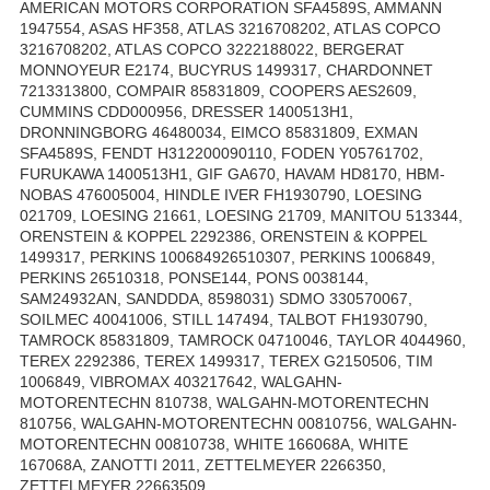
AMERICAN MOTORS CORPORATION SFA4589S, AMMANN
1947554, ASAS HF358, ATLAS 3216708202, ATLAS COPCO
3216708202, ATLAS COPCO 3222188022, BERGERAT
MONNOYEUR E2174, BUCYRUS 1499317, CHARDONNET
7213313800, COMPAIR 85831809, COOPERS AES2609,
CUMMINS CDD000956, DRESSER 1400513H1,
DRONNINGBORG 46480034, EIMCO 85831809, EXMAN
SFA4589S, FENDT H312200090110, FODEN Y05761702,
FURUKAWA 1400513H1, GIF GA670, HAVAM HD8170, HBM-
NOBAS 476005004, HINDLE IVER FH1930790, LOESING
021709, LOESING 21661, LOESING 21709, MANITOU 513344,
ORENSTEIN & KOPPEL 2292386, ORENSTEIN & KOPPEL
1499317, PERKINS 100684926510307, PERKINS 1006849,
PERKINS 26510318, PONSE144, PONS 0038144,
SAM24932AN, SANDDDA, 8598031) SDMO 330570067,
SOILMEC 40041006, STILL 147494, TALBOT FH1930790,
TAMROCK 85831809, TAMROCK 04710046, TAYLOR 4044960,
TEREX 2292386, TEREX 1499317, TEREX G2150506, TIM
1006849, VIBROMAX 403217642, WALGAHN-
MOTORENTECHN 810738, WALGAHN-MOTORENTECHN
810756, WALGAHN-MOTORENTECHN 00810756, WALGAHN-
MOTORENTECHN 00810738, WHITE 166068A, WHITE
167068A, ZANOTTI 2011, ZETTELMEYER 2266350,
ZETTELMEYER 22663509