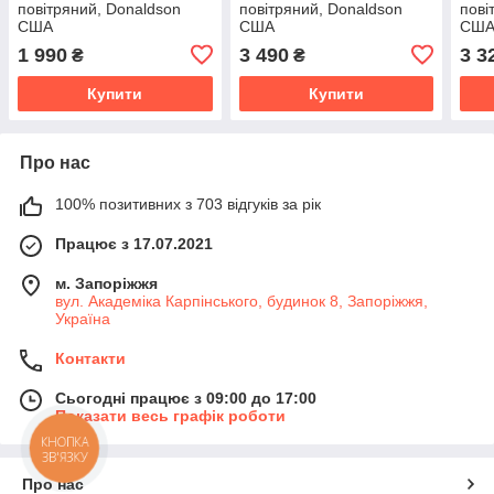
повітряний, Donaldson
повітряний, Donaldson
пові
США
США
СШ
1 990
3 490
3 3
₴
₴
Купити
Купити
Про нас
100% позитивних з 703 відгуків за рік
Працює з 17.07.2021
м. Запоріжжя
вул. Академіка Карпінського, будинок 8, Запоріжжя,
Україна
Контакти
Сьогодні працює з 09:00 до 17:00
Показати весь графік роботи
КНОПКА
ЗВ'ЯЗКУ
Про нас