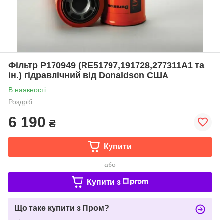
Фільтр P170949 (RE51797,191728,277311A1 та
ін.) гідравлічний від Donaldson США
В наявності
Роздріб
6 190
₴
Купити
або
Купити з
Що таке купити з Пром?