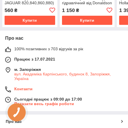
JAGUAR 820,840,860,880)
гідравлічний від Donaldson
Holl
гідравлічний від Donaldson
США
Don
560
1 150
1 3
₴
₴
США
Купити
Купити
Про нас
100% позитивних з 703 відгуків за рік
Працює з 17.07.2021
м. Запоріжжя
вул. Академіка Карпінського, будинок 8, Запоріжжя,
Україна
Контакти
Сьогодні працює з 09:00 до 17:00
Показати весь графік роботи
Про нас