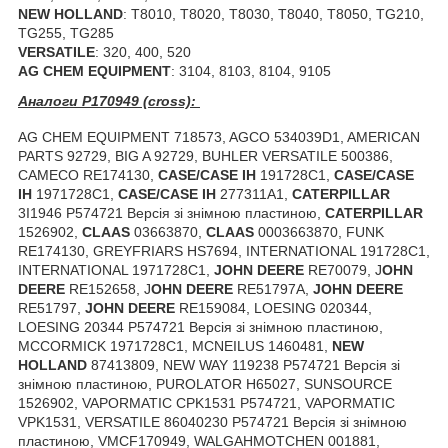
NEW HOLLAND
: T8010, T8020, T8030, T8040, T8050, TG210,
TG255, TG285
VERSATILE
: 320, 400, 520
AG CHEM EQUIPMENT
: 3104, 8103, 8104, 9105
Аналоги P170949 (cross):
AG CHEM EQUIPMENT 718573, AGCO 534039D1, AMERICAN
PARTS 92729, BIG A 92729, BUHLER VERSATILE 500386,
CAMECO RE174130,
CASE/CASE IH
191728C1,
CASE/CASE
IH
1971728C1,
CASE/CASE IH
277311A1,
CATERPILLAR
3I1946 P574721 Версія зі знімною пластиною,
CATERPILLAR
1526902,
CLAAS
03663870,
CLAAS
0003663870, FUNK
RE174130, GREYFRIARS HS7694, INTERNATIONAL 191728C1,
INTERNATIONAL 1971728C1,
JOHN DEERE
RE70079, J
OHN
DEERE
RE152658, J
OHN DEERE
RE51797A,
JOHN DEERE
RE51797,
JOHN DEERE
RE159084, LOESING 020344,
LOESING 20344 P574721 Версія зі знімною пластиною,
MCCORMICK 1971728C1, MCNEILUS 1460481,
NEW
HOLLAND
87413809, NEW WAY 119238 P574721 Версія зі
знімною пластиною, PUROLATOR H65027, SUNSOURCE
1526902, VAPORMATIC CPK1531 P574721, VAPORMATIC
VPK1531, VERSATILE 86040230 P574721 Версія зі знімною
пластиною, VMCF170949, WALGAHMOTCHEN 001881,