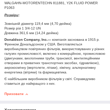
WALGAHN-MOTORENTECHN 811881, Y2K FLUID POWER
P1063
Розміри
:
Зовнішній діаметр 119,4 мм (4,70 дюйма)
Розмір різі 1 3/4-12 UN
Довжина 361,6 мм (14,24 дюйма)
Donaldson Company, Inc.—
компанія заснована в 1915 р.
Френком Дональдсоном у США. Виготовляється
виробництвом повітряних фільтрів, використовуваних у різних
галузях промисловості, включно з комерційною, промисловою
(двигунами, вихлопними труби, трансмісії, вентиляційними
отворами в приватних транспортних засобах, гідравлікою),
аерокосмічну (вертолети, літаки), хімічну, альтернативну
енергетика (вітряки) та фармацевтика.
Є найбільшим виробником фільтрів у світі. Справедливо
ставиться до найкращого з них.
Приховати