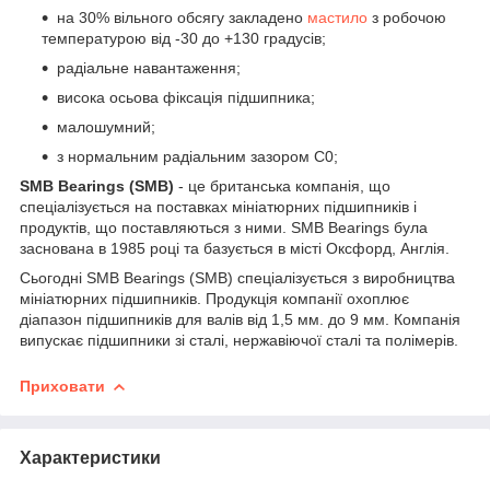
на 30% вільного обсягу закладено
мастило
з робочою
температурою від -30 до +130 градусів;
радіальне навантаження;
висока осьова фіксація підшипника;
малошумний;
з нормальним радіальним зазором С0;
SMB Bearings (SMB)
- це британська компанія, що
спеціалізується на поставках мініатюрних підшипників і
продуктів, що поставляються з ними. SMB Bearings була
заснована в 1985 році та базується в місті Оксфорд, Англія.
Сьогодні SMB Bearings (SMB) спеціалізується з виробництва
мініатюрних підшипників. Продукція компанії охоплює
діапазон підшипників для валів від 1,5 мм. до 9 мм. Компанія
випускає підшипники зі сталі, нержавіючої сталі та полімерів.
Приховати
Характеристики