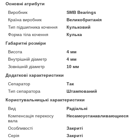
Основні атрибути
Виробник
SMB Bearings
Країна виробник
Великобританія
Тип підшипника кочення
Кульковий
Форма тіла кочення
Кулька
Габаритні розміри
Висота
4 мм
Внутрішній діаметр
4 мм
Зовнішній діаметр
10 мм
Додаткові характеристики
Сепаратор
Так
Тип сепаратора
Штампований
Користувальницькі характеристики
Вид
Радіальні
Компенсація перекосу
Несамоустанавливающиеся
вала
Особливості
Закриті
Серія
Закриті