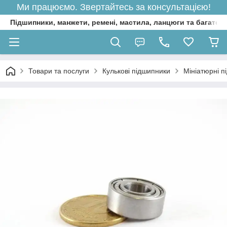
Ми працюємо. Звертайтесь за консультацією!
Підшипники, манжети, ремені, мастила, ланцюги та багато 
Товари та послуги
Кулькові підшипники
Мініатюрні п