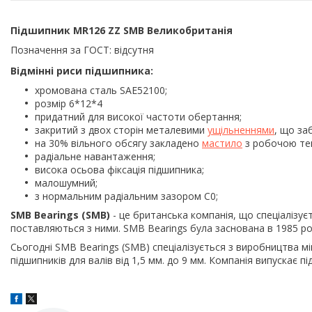
Підшипник MR126 ZZ SMB Великобританія
Позначення за ГОСТ: відсутня
Відмінні риси підшипника:
хромована сталь SAE52100;
розмір 6*12*4
придатний для високої частоти обертання;
закритий з двох сторін металевими
ущільненнями
, що за
на 30% вільного обсягу закладено
мастило
з робочою тем
радіальне навантаження;
висока осьова фіксація підшипника;
малошумний;
з нормальним радіальним зазором С0;
SMB Bearings (SMB)
- це британська компанія, що спеціалізує
поставляються з ними. SMB Bearings була заснована в 1985 роц
Сьогодні SMB Bearings (SMB) спеціалізується з виробництва мі
підшипників для валів від 1,5 мм. до 9 мм. Компанія випускає пі