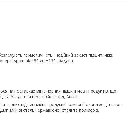
безпечують герметичність і надійний захист підшипників;
пературою від -30 до +130 градусів;
ться на поставках мініатюрних підшипників і продуктів, що
і та базується в місті Оксфорд, Англія.
ніатюрних підшипників. Продукція компанії охоплює діапазон
дшипники зі сталі, нержавіючої сталі та полімерів.