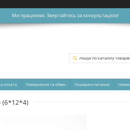
Ми працюємо. Звертайтесь за консультацією!
та оплата
Повернення та обмін
Поширені питання
Нови
 (6*12*4)