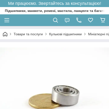
Ми працюємо. Звертайтесь за консультацією!
Підшипники, манжети, ремені, мастила, ланцюги та багато 
Товари та послуги
Кулькові підшипники
Мініатюрні п