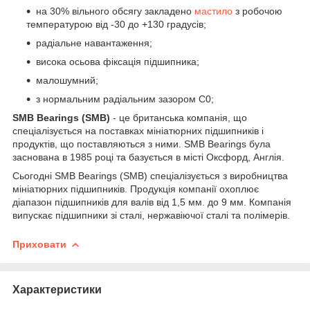
на 30% вільного обсягу закладено
мастило
з робочою
температурою від -30 до +130 градусів;
радіальне навантаження;
висока осьова фіксація підшипника;
малошумний;
з нормальним радіальним зазором С0;
SMB Bearings (SMB)
- це британська компанія, що
спеціалізується на поставках мініатюрних підшипників і
продуктів, що поставляються з ними. SMB Bearings була
заснована в 1985 році та базується в місті Оксфорд, Англія.
Сьогодні SMB Bearings (SMB) спеціалізується з виробництва
мініатюрних підшипників. Продукція компанії охоплює
діапазон підшипників для валів від 1,5 мм. до 9 мм. Компанія
випускає підшипники зі сталі, нержавіючої сталі та полімерів.
Приховати
Характеристики