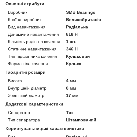
Основні атрибути
Виробник
SMB Bearings
Країна виробник
Великобританія
Вид навантаження
Радіальна
Динамічне навантаження
818 Н
Кількість рядів тіл кочення
1 шт.
Статичне навантаження
346 Н
Тип підшипника кочення
Кульковий
Форма тіла кочення
Кулька
Габаритні розміри
Висота
4 мм
Внутрішній діаметр
8 мм
Зовнішній діаметр
17 мм
Додаткові характеристики
Сепаратор
Так
Тип сепаратора
Штампований
Користувальницькі характеристики
Вид
Радіальні