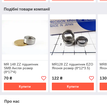
Подібні товари компанії
MR 148 ZZ підшипник
MR128 ZZ підшипник EZO
MR8
SMB Англія розмір
Японія розмір (8*12*3.5)
Япон
(8*17*4)
70
122
130
₴
₴
Купити
Купити
Про нас