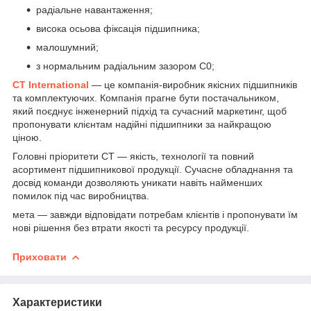
радіальне навантаження;
висока осьова фіксація підшипника;
малошумний;
з нормальним радіальним зазором С0;
CT International
— це компанія-виробник якісних підшипників
та комплектуючих. Компанія прагне бути постачальником,
який поєднує інженерний підхід та сучасний маркетинг, щоб
пропонувати клієнтам надійні підшипники за найкращою
ціною.
Головні пріоритети СТ — якість, технології та повний
асортимент підшипникової продукції. Сучасне обладнання та
досвід команди дозволяють уникати навіть найменших
помилок під час виробництва.
мета — завжди відповідати потребам клієнтів і пропонувати їм
нові рішення без втрати якості та ресурсу продукції.
Приховати
Характеристики