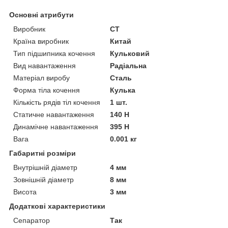
Основні атрибути
Виробник
CT
Країна виробник
Китай
Тип підшипника кочення
Кульковий
Вид навантаження
Радіальна
Матеріал виробу
Сталь
Форма тіла кочення
Кулька
Кількість рядів тіл кочення
1 шт.
Статичне навантаження
140 Н
Динамічне навантаження
395 Н
Вага
0.001 кг
Габаритні розміри
Внутрішній діаметр
4 мм
Зовнішній діаметр
8 мм
Висота
3 мм
Додаткові характеристики
Сепаратор
Так