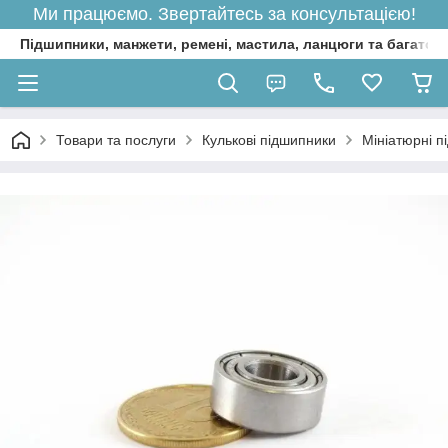
Ми працюємо. Звертайтесь за консультацією!
Підшипники, манжети, ремені, мастила, ланцюги та багато 
Товари та послуги
Кулькові підшипники
Мініатюрні п