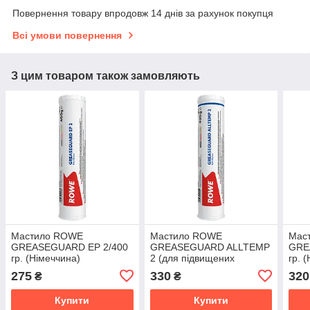
Повернення товару впродовж 14 днів за рахунок покупця
Всі умови повернення
З цим товаром також замовляють
Мастило ROWE
Мастило ROWE
Мас
GREASEGUARD EP 2/400
GREASEGUARD ALLTEMP
GRE
гр. (Німеччина)
2 (для підвищених
гр. 
температур) /400 гр.
275
330
320
₴
₴
(Німеччина)
Купити
Купити