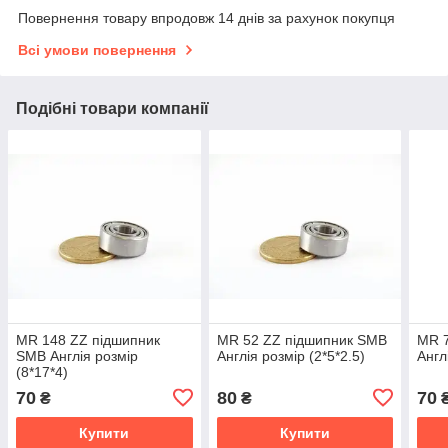
Повернення товару впродовж 14 днів за рахунок покупця
Всі умови повернення
Подібні товари компанії
MR 148 ZZ підшипник
MR 52 ZZ підшипник SMB
MR 
SMB Англія розмір
Англія розмір (2*5*2.5)
Англ
(8*17*4)
70
80
70
₴
₴
Купити
Купити