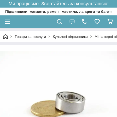
Ми працюємо. Звертайтесь за консультацією!
Підшипники, манжети, ремені, мастила, ланцюги та багато 
Товари та послуги
Кулькові підшипники
Мініатюрні п