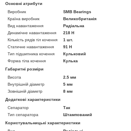
Основні атрибути
Виробник
SMB Bearings
Країна виробник
Великобританія
Вид навантаження
Радіальна
Динамічне навантаження
218 Н
Кількість рядів тіл кочення
1 шт.
Статичне навантаження
91 Н
Тип підшипника кочення
Кульковий
Форма тіла кочення
Кулька
Габаритні розміри
Висота
2.5 мм
Внутрішній діаметр
5 мм
Зовнішній діаметр
8 мм
Додаткові характеристики
Сепаратор
Так
Тип сепаратора
Штампований
Користувальницькі характеристики
Вид
Радіальні