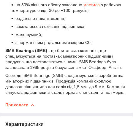
на 30% вільного обсягу закладено
мастило
з робочою
температурою від -30 до +130 градусів;
радіальне навантаження;
висока осьова фіксація підшипника;
малошумний;
з нормальним радіальним зазором С0;
SMB Bearings (SMB)
- це британська компанія, що
спеціалізується на поставках мініатюрних підшипників і
продуктів, що поставляються з ними. SMB Bearings була
заснована в 1985 році та базується в місті Оксфорд, Англія.
Сьогодні SMB Bearings (SMB) спеціалізується з виробництва
мініатюрних підшипників. Продукція компанії охоплює
діапазон підшипників для валів від 1,5 мм. до 9 мм. Компанія
випускає підшипники зі сталі, нержавіючої сталі та полімерів.
Приховати
Характеристики