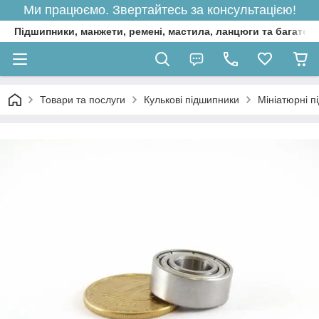
Ми працюємо. Звертайтесь за консультацією!
Підшипники, манжети, ремені, мастила, ланцюги та багато 
Товари та послуги
Кулькові підшипники
Мініатюрні п