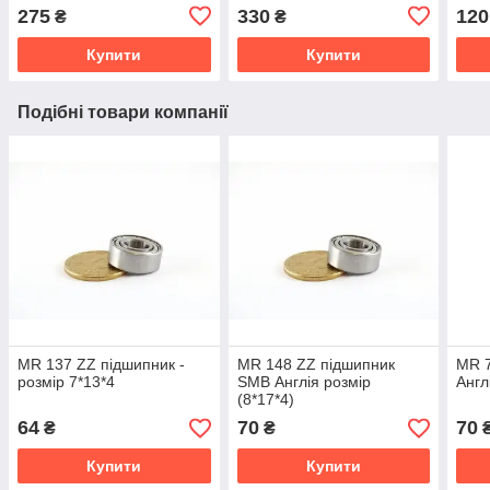
температур) /400 гр.
275
330
120
₴
₴
(Німеччина)
Купити
Купити
Подібні товари компанії
MR 137 ZZ підшипник -
MR 148 ZZ підшипник
MR 
розмір 7*13*4
SMB Англія розмір
Англ
(8*17*4)
64
70
70
₴
₴
Купити
Купити