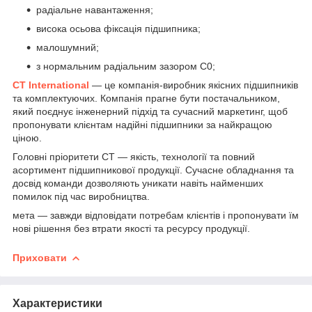
радіальне навантаження;
висока осьова фіксація підшипника;
малошумний;
з нормальним радіальним зазором С0;
CT International
— це компанія-виробник якісних підшипників
та комплектуючих. Компанія прагне бути постачальником,
який поєднує інженерний підхід та сучасний маркетинг, щоб
пропонувати клієнтам надійні підшипники за найкращою
ціною.
Головні пріоритети СТ — якість, технології та повний
асортимент підшипникової продукції. Сучасне обладнання та
досвід команди дозволяють уникати навіть найменших
помилок під час виробництва.
мета — завжди відповідати потребам клієнтів і пропонувати їм
нові рішення без втрати якості та ресурсу продукції.
Приховати
Характеристики