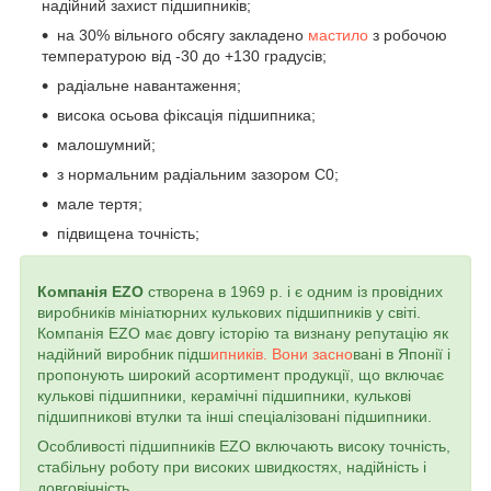
надійний захист підшипників;
на 30% вільного обсягу закладено
мастило
з робочою
температурою від -30 до +130 градусів;
радіальне навантаження;
висока осьова фіксація підшипника;
малошумний;
з нормальним радіальним зазором С0;
мале тертя;
підвищена точність;
Компанія EZO
створена в 1969 р. і є одним із провідних
виробників мініатюрних кулькових підшипників у світі.
Компанія EZO має довгу історію та визнану репутацію як
надійний виробник підш
ипників. Вони засно
вані в Японії і
пропонують широкий асортимент продукції, що включає
кулькові підшипники, керамічні підшипники, кулькові
підшипникові втулки та інші спеціалізовані підшипники.
Особливості підшипників EZO включають високу точність,
стабільну роботу при високих швидкостях, надійність і
довговічність.