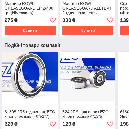
Мастило ROWE
Мастило ROWE
Скот
GREASEGUARD EP 2/400
GREASEGUARD ALLTEMP
проз
гр. (Німеччина)
2 (для підвищених
мікр
температур) /400 гр.
275
330
139
₴
₴
(Німеччина)
Купити
Купити
Подібні товари компанії
61808 2RS підшипник EZO
624 2RS підшипник EZO
6180
Японія розмір (40*52*7)
Японія розмір 4*13*5
Япон
629
120
198
₴
₴