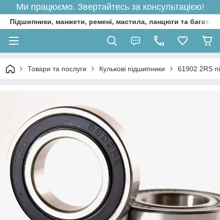
Ми працюємо. Звертайтесь за консультацією!
Підшипники, манжети, ремені, мастила, ланцюги та багато 
Товари та послуги
Кулькові підшипники
61902 2RS пі