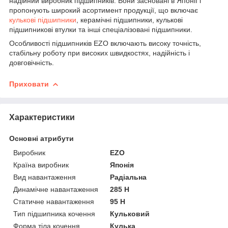
надійний виробник підшипників. Вони засновані в Японії і
пропонують широкий асортимент продукції, що включає
кулькові підшипники
, керамічні підшипники, кулькові
підшипникові втулки та інші спеціалізовані підшипники.
Особливості підшипників EZO включають високу точність,
стабільну роботу при високих швидкостях, надійність і
довговічність.
Приховати
Характеристики
Основні атрибути
Виробник
EZO
Країна виробник
Японія
Вид навантаження
Радіальна
Динамічне навантаження
285 Н
Статичне навантаження
95 Н
Тип підшипника кочення
Кульковий
Форма тіла кочення
Кулька