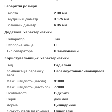
Габаритні розміри
Висота
2.38 мм
Внутрішній діаметр
3.175 мм
Зовнішній діаметр
6.35 мм
Додаткові характеристики
Сепаратор
Так
Стопорне кільце
Ні
Тип сепаратора
Штампований
Користувальницькі характеристики
Вид
Радіальні
Компенсація перекосу
Несамоустанавливающиеся
вала
Макс. швидкість (масло)
91000
Макс. швидкість (мастило)
77000
Особливості
Відкриті
Серія
дюймові
Форма
Циліндричні
Кількість рядів тіл кочення
Однорядні