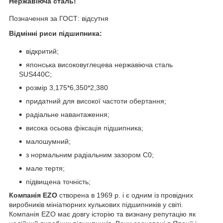
Нержавіюча сталь!
Позначення за ГОСТ: відсутня
Відмінні риси підшипника:
відкритий;
японська високовуглецева нержавіюча сталь
SUS440C;
розмір 3,175*6,350*2,380
придатний для високої частоти обертання;
радіальне навантаження;
висока осьова фіксація підшипника;
малошумний;
з нормальним радіальним зазором С0;
мале тертя;
підвищена точність;
Компанія EZO
створена в 1969 р. і є одним із провідних
виробників мініатюрних кулькових підшипників у світі.
Компанія EZO має довгу історію та визнану репутацію як