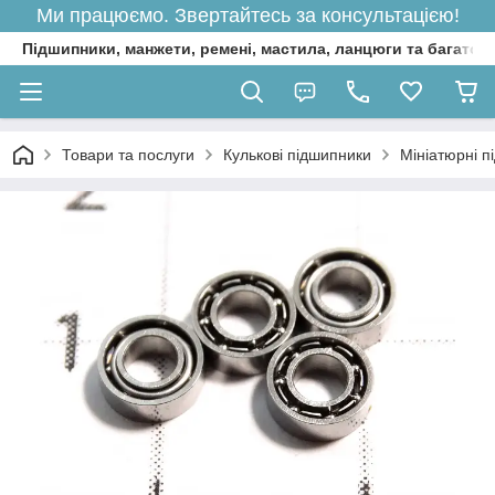
Ми працюємо. Звертайтесь за консультацією!
Підшипники, манжети, ремені, мастила, ланцюги та багато 
Товари та послуги
Кулькові підшипники
Мініатюрні п