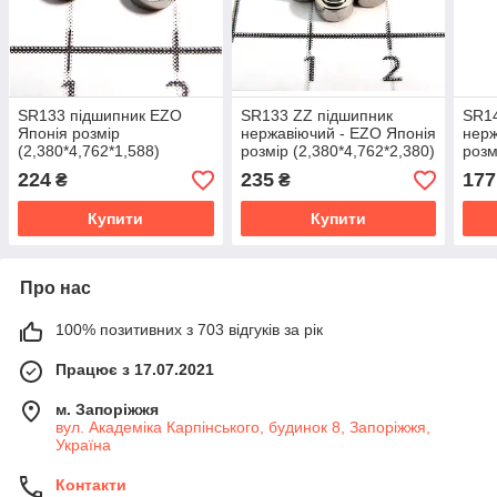
SR133 підшипник EZO
SR133 ZZ підшипник
SR14
Японія розмір
нержавіючий - EZO Японія
нерж
(2,380*4,762*1,588)
розмір (2,380*4,762*2,380)
розм
відкритий
224
235
177
₴
₴
Купити
Купити
Про нас
100% позитивних з 703 відгуків за рік
Працює з 17.07.2021
м. Запоріжжя
вул. Академіка Карпінського, будинок 8, Запоріжжя,
Україна
Контакти