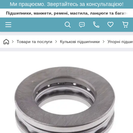
Ми працюємо. Звертайтесь за консультацією!
Підшипники, манжети, ремені, мастила, ланцюги та багато 
Товари та послуги
Кулькові підшипники
Упорні підш