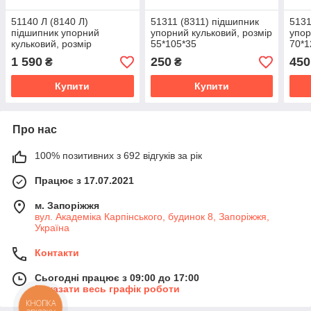
51140 Л (8140 Л)
51311 (8311) підшипник
5131
підшипник упорний
упорний кульковий, розмір
упор
кульковий, розмір
55*105*35
70*1
200*250*27
1 590
250
450
₴
₴
Купити
Купити
Про нас
100% позитивних з 692 відгуків за рік
Працює з 17.07.2021
м. Запоріжжя
вул. Академіка Карпінського, будинок 8, Запоріжжя,
Україна
Контакти
Сьогодні працює з 09:00 до 17:00
Показати весь графік роботи
КНОПКА