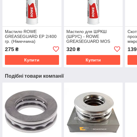
Мастило ROWE
Мастило для ШРКШ
Скот
GREASEGUARD EP 2/400
(ШРУС) - ROWE
проз
гр. (Німеччина)
GREASEGUARD MOS
мікр
2/400 гр. (Німеччина)
275
320
139
₴
₴
Купити
Купити
Подібні товари компанії