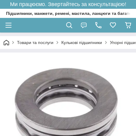
Ми працюємо. Звертайтесь за консультацією!
Підшипники, манжети, ремені, мастила, ланцюги та багато 
Товари та послуги
Кулькові підшипники
Упорні підш