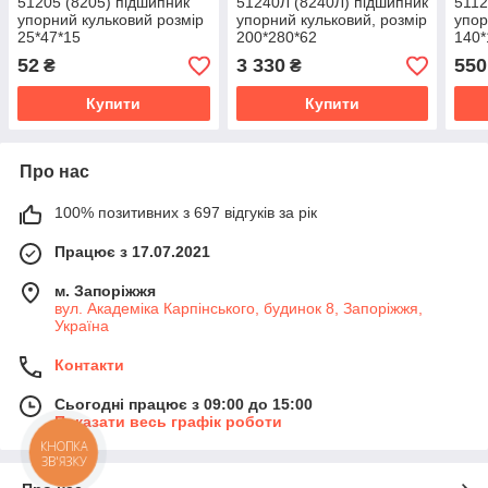
51205 (8205) підшипник
51240Л (8240Л) підшипник
5112
упорний кульковий розмір
упорний кульковий, розмір
упор
25*47*15
200*280*62
140*
52
3 330
550
₴
₴
Купити
Купити
Про нас
100% позитивних з 697 відгуків за рік
Працює з 17.07.2021
м. Запоріжжя
вул. Академіка Карпінського, будинок 8, Запоріжжя,
Україна
Контакти
Сьогодні працює з 09:00 до 15:00
Показати весь графік роботи
КНОПКА
ЗВ'ЯЗКУ