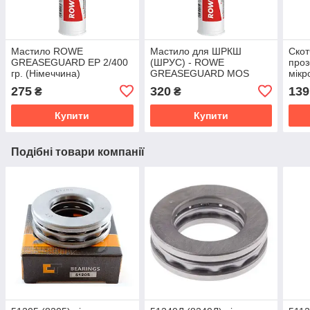
Мастило ROWE
Мастило для ШРКШ
Скот
GREASEGUARD EP 2/400
(ШРУС) - ROWE
проз
гр. (Німеччина)
GREASEGUARD MOS
мікр
2/400 гр. (Німеччина)
275
320
139
₴
₴
Купити
Купити
Подібні товари компанії