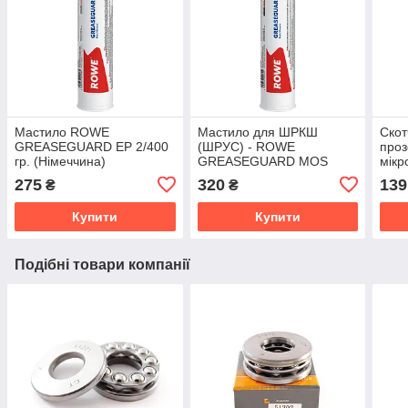
Мастило ROWE
Мастило для ШРКШ
Скот
GREASEGUARD EP 2/400
(ШРУС) - ROWE
проз
гр. (Німеччина)
GREASEGUARD MOS
мікр
2/400 гр. (Німеччина)
275
320
139
₴
₴
Купити
Купити
Подібні товари компанії