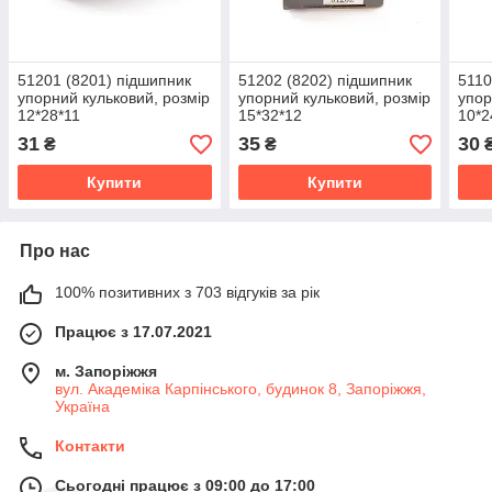
51201 (8201) підшипник
51202 (8202) підшипник
5110
упорний кульковий, розмір
упорний кульковий, розмір
упор
12*28*11
15*32*12
10*2
31
35
30
₴
₴
Купити
Купити
Про нас
100% позитивних з 703 відгуків за рік
Працює з 17.07.2021
м. Запоріжжя
вул. Академіка Карпінського, будинок 8, Запоріжжя,
Україна
Контакти
Сьогодні працює з 09:00 до 17:00