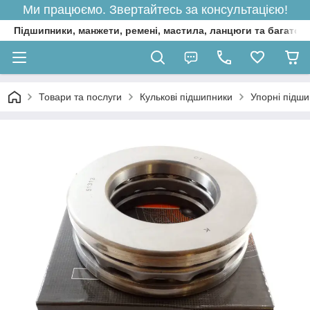
Ми працюємо. Звертайтесь за консультацією!
Підшипники, манжети, ремені, мастила, ланцюги та багато 
Товари та послуги
Кулькові підшипники
Упорні підш