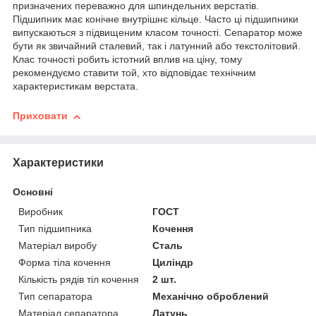
призначених переважно для шпиндельних верстатів.
Підшипник має конічне внутрішнє кільце. Часто ці підшипники
випускаються з підвищеним класом точності. Сепаратор може
бути як звичайний сталевий, так і латунний або текстолітовий.
Клас точності робить істотний вплив на ціну, тому
рекомендуємо ставити той, хто відповідає технічним
характеристикам верстата.
Приховати
Характеристики
Основні
Виробник
ГОСТ
Тип підшипника
Кочення
Матеріал виробу
Сталь
Форма тіла кочення
Циліндр
Кількість рядів тіл кочення
2 шт.
Тип сепаратора
Механічно оброблений
Матеріал сепаратора
Латунь