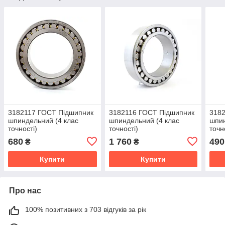
3182117 ГОСТ Підшипник
3182116 ГОСТ Підшипник
3182
шпиндельний (4 клас
шпиндельний (4 клас
шпин
точності)
точності)
точн
680
1 760
490
₴
₴
Купити
Купити
Про нас
100% позитивних з 703 відгуків за рік