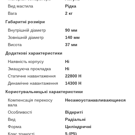
Вид мастила
Рідка
Вага
2 кг
Габаритні розміри
Внутрішній діаметр
90 мм
Зовнішній діаметр
140 мм
Висота
37 мм
Додаткові характеристики
Наявність корпусу
Ні
Змащуюча прокладка
Ні
Статичне навантаження
22800 Н
Динамічне навантаження
14300 Н
Користувальницькі характеристики
Компенсація перекосу
Несамоустанавливающиеся
вала
Особливості
Відкриті
Вид
Радіальні
Форма
Циліндричні
Клас точності
5 (P5)