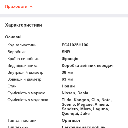
Приховати
Характеристики
Основні
Код запчастини
EC41025H106
Виробник
SNR
Країна виробник
Франція
Вид підшипника
Коробки змінних передач
Внутрішній діаметр
38 мм
Зовнішній діаметр
63 мм
Стан
Новий
Сумісність з маркою
Nissan, Dacia
Сумісність з моделлю
Tiida, Kangoo, Clio, Note,
Scenic, Megane, Almera,
Sandero, Micra, Laguna,
Qashqai, Juke
Тип запчастини
Оригінал
Тип техніки
Легковий автомобіль