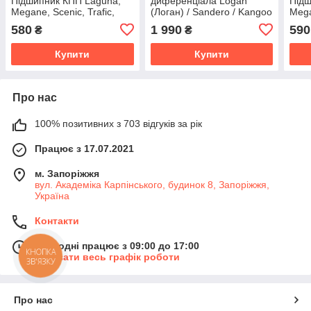
Підшипник КПП Laguna,
диференціала Logan
Підш
Megane, Scenic, Trafic,
(Логан) / Sandero / Kangoo
Mega
Opel Vivaro, Movano, Astra
/ Laguna / Megane
Qash
580
1 990
590
₴
₴
SNR Франция
розмір:100х130х15 від
Mov
SNR
Купити
Купити
Про нас
100% позитивних з 703 відгуків за рік
Працює з 17.07.2021
м. Запоріжжя
вул. Академіка Карпінського, будинок 8, Запоріжжя,
Україна
Контакти
Сьогодні працює з 09:00 до 17:00
КНОПКА
Показати весь графік роботи
ЗВ'ЯЗКУ
Про нас