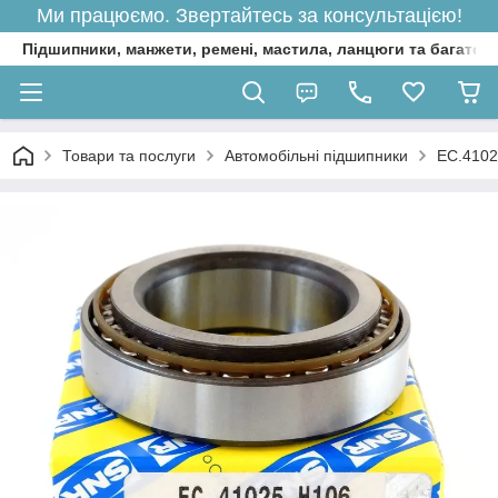
Ми працюємо. Звертайтесь за консультацією!
Підшипники, манжети, ремені, мастила, ланцюги та багато 
Товари та послуги
Автомобільні підшипники
EC.4102