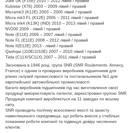
Juke UK (F15E) 2010 – 2012 лівий / правий
Kubistar (X76) 2003 – 2009 лівий / правий
Micramk3 (K12E) 2003 – 2005 лівий / правий
Micra mk3 FL (K12E) 2005 – 2011 лівий / правий
Micra mk4 (K13K) (IND) 2010 – 2013 лівий / правий
NV200 2009 - лівий / правий
Note (E11E) 2005 – 2007 лівий / правий
Note FL (E11E) 2008 – 2012 лівий / правий
Note II(E12E) 2013 - лівий / правий
Qashqai (J10E/JJ10E) 2007 – 2010 лівий / правий
Tiida (C11X/SC11X) 2007 – 2011 лівий / правий
Заснована в 1946 році, група SNR (SNR Roulements, Annecy,
France) є одним із провідних виробників підшипників для
різних галузей промисловості та постачальником №1 для
європейської автомобільної промисловості.
Багато виробників підшипників під час виготовлення своєї
продукції використовують патенти, зареєстровані групою SNR.
Продукція компанії виробляється на 11 заводах по всьому
світу.
SNR проводить політику всеосяжної якості та захисту
навколишнього середовища, що робить внесок у стабільні
показники роботи компанії та підвищує довіру численних
клієнтів.