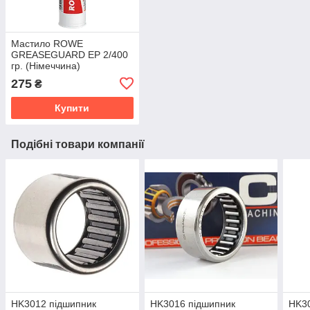
Мастило ROWE
GREASEGUARD EP 2/400
гр. (Німеччина)
275
₴
Купити
Подібні товари компанії
HK3012 підшипник
HK3016 підшипник
HK30