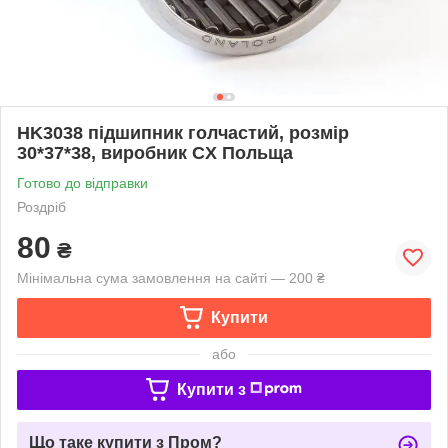
HK3038 підшипник голчастий, розмір
30*37*38, виробник CX Польща
Готово до відправки
Роздріб
80
₴
Мінімальна сума замовлення на сайті — 200 ₴
Купити
або
Купити з
Що таке купити з Пром?