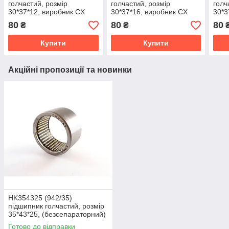
голчастий, розмір
голчастий, розмір
голч
30*37*12, виробник CX
30*37*16, виробник CX
30*3
Польща
Польща
Пол
80
80
80
₴
₴
Купити
Купити
Акційні пропозиції та новинки
HK354325 (942/35)
підшипник голчастий, розмір
35*43*25, (безсепараторний)
ГОСТ
Готово до відправки