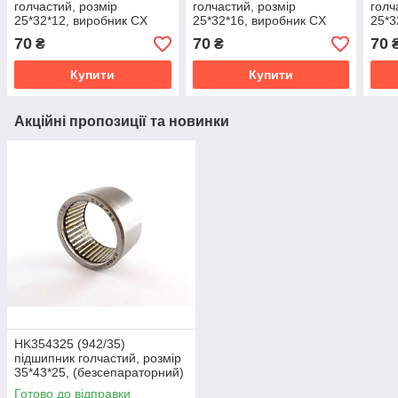
голчастий, розмір
голчастий, розмір
голч
25*32*12, виробник CX
25*32*16, виробник CX
25*3
Польща
Польща
Пол
70
70
70
₴
₴
Купити
Купити
Акційні пропозиції та новинки
HK354325 (942/35)
підшипник голчастий, розмір
35*43*25, (безсепараторний)
ГОСТ
Готово до відправки