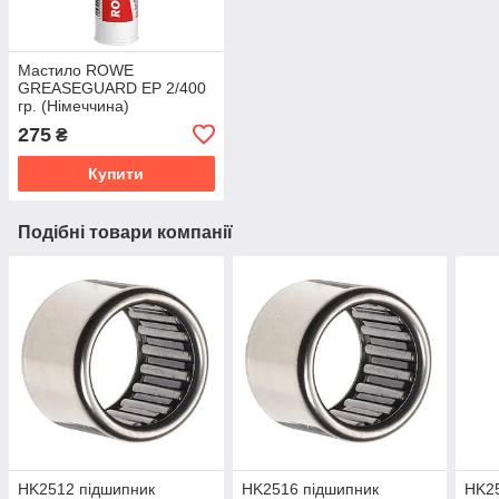
Мастило ROWE
GREASEGUARD EP 2/400
гр. (Німеччина)
275
₴
Купити
Подібні товари компанії
HK2512 підшипник
HK2516 підшипник
HK25