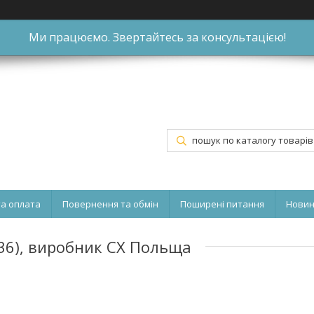
Ми працюємо. Звертайтесь за консультацією!
та оплата
Повернення та обмін
Поширені питання
Нови
36), виробник CX Польща