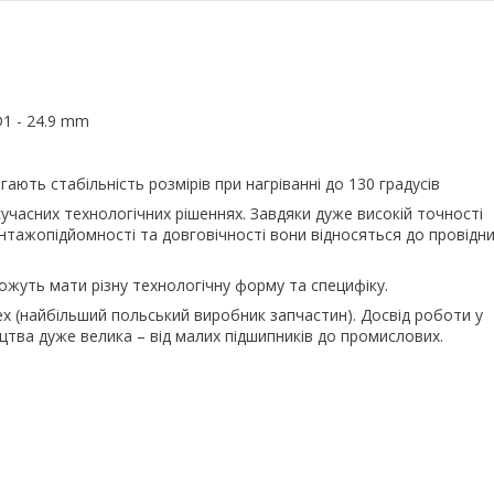
D1 - 24.9 mm
ають стабільність розмірів при нагріванні до 130 градусів
учасних технологічних рішеннях. Завдяки дуже високій точності
антажопідйомності та довговічності вони відносяться до провідн
можуть мати різну технологічну форму та специфіку.
lex (найбільший польський виробник запчастин). Досвід роботи у
цтва дуже велика – від малих підшипників до промислових.