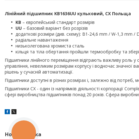
Лінійний підшипник KB1636UU кульковий, CX Польща
KB
– європейський стандарт розмірів
UU
– базовий варіант без розрізів
додаткові розміри (див. схему): B1-24,6 mm / W-1,3 mm / 
радіальне навантаження
низьколегована хромиста сталь
кільця та тіла обертання пройшли термообробку та зберіг
Підшипники лінійного переміщення відіграють важливу роль у с
управління, невеликим розмірам корпусу і водночас значної в
рішень у сучасній автоматизації.
Підшипники доступні в різних розмірах і, залежно від потреб, 
Підшипники CX - один із напрямків діяльності корпорації Comp
сфері виробництва підшипників понад 20 років. Сфера виробни
КНОПКА
Нова колонка
ЗВ'ЯЗКУ