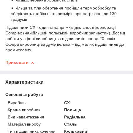
низьколегована хромиста сталь
кільця та тіла обертання пройшли термообробку та
зберігають стабільність розмірів при нагріванні до 130
градусів
Підшипники CX - один із напрямків діяльності корпорації
Complex (найбільший польський виробник запчастин). Досвід
роботи у сфері виробництва підшипників понад 20 років.
Сфера виробництва дуже велика – від малих підшипників до
промислових.
Приховати
Характеристики
Основні атрибути
Виробник
CX
Країна виробник
Польща
Вид навантаження
Радіальна
Матеріал виробу
Сталь
Тип підшипника кочення
Кульковий