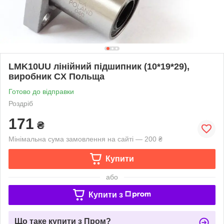
LMK10UU лінійний підшипник (10*19*29),
виробник CX Польща
Готово до відправки
Роздріб
171
₴
Мінімальна сума замовлення на сайті — 200 ₴
Купити
або
Купити з
Що таке купити з Пром?