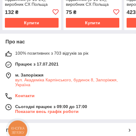
виробник CX Польща
виробник CX Польща
вир
132
75
423
₴
₴
Купити
Купити
Про нас
100% позитивних з 703 відгуків за рік
Працює з 17.07.2021
м. Запоріжжя
вул. Академіка Карпінського, будинок 8, Запоріжжя,
Україна
Контакти
Сьогодні працює з 09:00 до 17:00
Показати весь графік роботи
КНОПКА
Про нас
ЗВ'ЯЗКУ