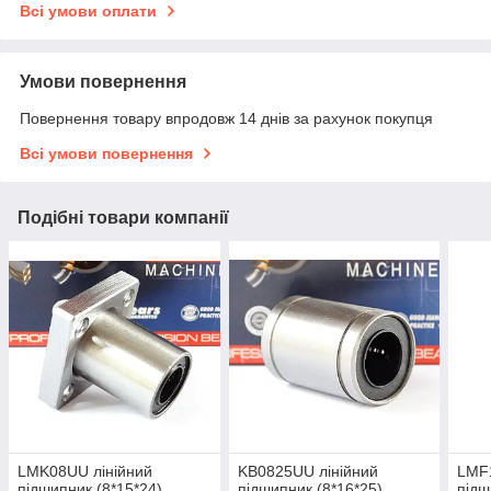
Всі умови оплати
Умови повернення
Повернення товару впродовж 14 днів за рахунок покупця
Всі умови повернення
Подібні товари компанії
LMK08UU лінійний
KB0825UU лінійний
LMF1
підшипник (8*15*24),
підшипник (8*16*25),
підш