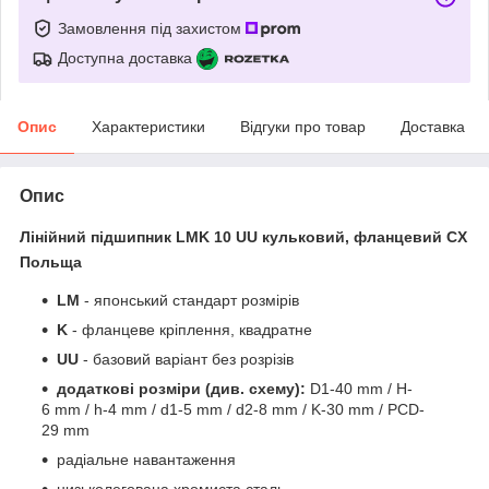
Замовлення під захистом
Доступна доставка
Опис
Характеристики
Відгуки про товар
Доставка
Опис
Лінійний підшипник
LMK 10 UU
кульковий, фланцевий CX
Польща
LM
- японський стандарт розмірів
K
- фланцеве кріплення, квадратне
UU
- базовий варіант без розрізів
додаткові розміри (див. схему):
D1-40 mm / H-
6 mm / h-4 mm / d1-5 mm / d2-8 mm / K-30 mm / PCD-
29 mm
радіальне навантаження