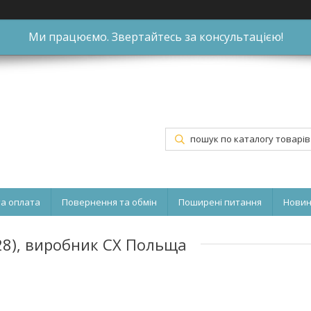
Ми працюємо. Звертайтесь за консультацією!
та оплата
Повернення та обмін
Поширені питання
Нови
28), виробник CX Польща