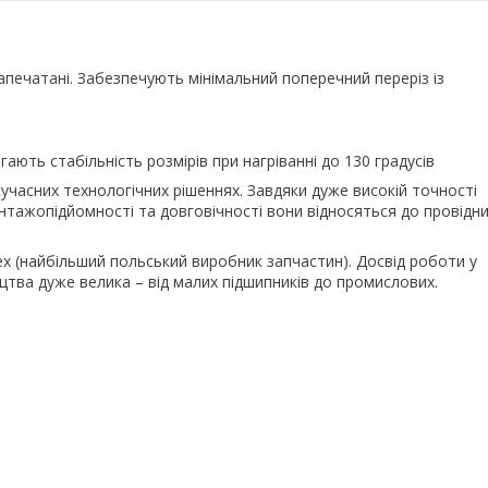
апечатані. Забезпечують мінімальний поперечний переріз із
ають стабільність розмірів при нагріванні до 130 градусів
учасних технологічних рішеннях. Завдяки дуже високій точності
антажопідйомності та довговічності вони відносяться до провідн
lex (найбільший польський виробник запчастин). Досвід роботи у
цтва дуже велика – від малих підшипників до промислових.