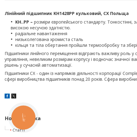
Лінійний підшипник
KH1428PP
кульковий, CX Польща
KH..PP –
розміри європейського стандарту. Тонкостінні, з
високою несучою здатністю.
радіальне навантаження
низьколегована хромиста сталь
кільця та тіла обертання пройшли термообробку та зберіг
Підшипники лінійного переміщення відіграють важливу роль у с
управління, невеликим розмірам корпусу і водночас значної в
рішень у сучасній автоматизації.
Підшипники CX - один із напрямків діяльності корпорації Comp
сфері виробництва підшипників понад 20 років. Сфера виробни
Нова колонка
КНОПКА
ЗВ'ЯЗКУ
Статті