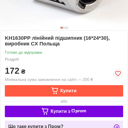
KH1630PP лінійний підшипник (16*24*30),
виробник CX Польща
Готово до відправки
Роздріб
172
₴
Мінімальна сума замовлення на сайті — 200 ₴
Купити
або
Купити з
Що таке купити з Пром?