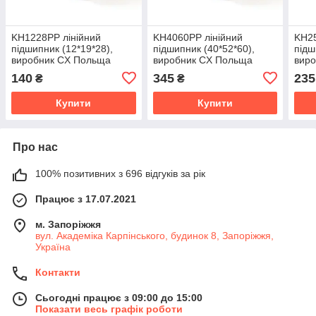
KH1228PP лінійний
KH4060PP лінійний
KH25
підшипник (12*19*28),
підшипник (40*52*60),
підш
виробник CX Польща
виробник CX Польща
вир
140
345
235
₴
₴
Купити
Купити
Про нас
100% позитивних з 696 відгуків за рік
Працює з 17.07.2021
м. Запоріжжя
вул. Академіка Карпінського, будинок 8, Запоріжжя,
Україна
Контакти
Сьогодні працює з 09:00 до 15:00
Показати весь графік роботи