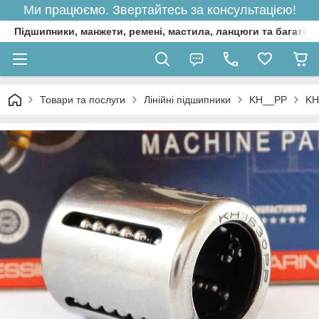
Ми працюємо. Звертайтесь за консультацією!
Підшипники, манжети, ремені, мастила, ланцюги та багато 
Товари та послуги
Лінійні підшипники
KH__PP
KH