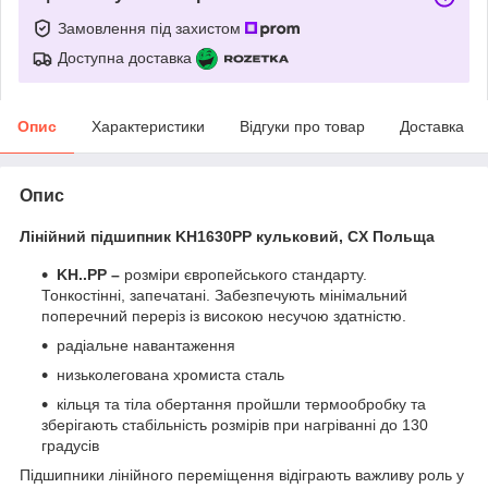
Замовлення під захистом
Доступна доставка
Опис
Характеристики
Відгуки про товар
Доставка
Опис
Лінійний підшипник
KH1630PP
кульковий, CX Польща
KH..PP –
розміри європейського стандарту.
Тонкостінні, запечатані. Забезпечують мінімальний
поперечний переріз із високою несучою здатністю.
радіальне навантаження
низьколегована хромиста сталь
кільця та тіла обертання пройшли термообробку та
зберігають стабільність розмірів при нагріванні до 130
градусів
Підшипники лінійного переміщення відіграють важливу роль у