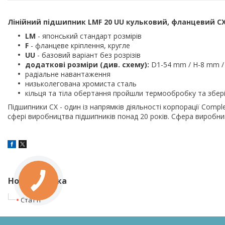
Лінійний підшипник
LMF 20 UU
кульковий, фланцевий C
LM
- японський стандарт розмірів
F
- фланцеве кріплення, кругле
UU
- базовий варіант без розрізів
додаткові розміри (див. схему):
D1-54 mm / H-8 mm / 
радіальне навантаження
низьколегована хромиста сталь
кільця та тіла обертання пройшли термообробку та зберіг
Підшипники CX - один із напрямків діяльності корпорації Comp
сфері виробництва підшипників понад 20 років. Сфера виробни
Нова колонка
Статті