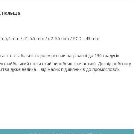
X Польща
h-5,4 mm / d1-5.5 mm / d2-9.5 mm / PCD - 43 mm
ають стабільність розмірів при нагріванні до 130 градусів
lex (найбільший польський виробник запчастин). Досвід роботи у
цтва дуже велика – від малих підшипників до промислових.