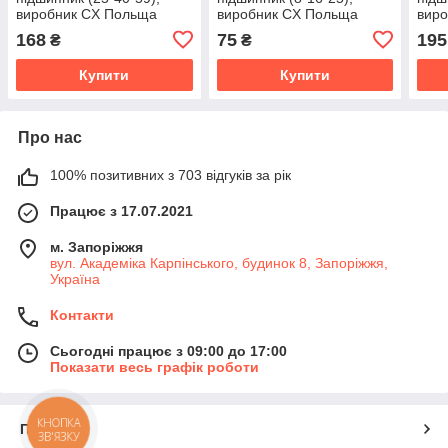
виробник CX Польща
виробник CX Польща
вир
168
75
195
₴
₴
Купити
Купити
Про нас
100% позитивних з 703 відгуків за рік
Працює з 17.07.2021
м. Запоріжжя
вул. Академіка Карпінського, будинок 8, Запоріжжя,
Україна
Контакти
Сьогодні працює з 09:00 до 17:00
Показати весь графік роботи
КНОПКА
Про нас
ЗВ'ЯЗКУ