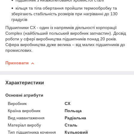
підшипник з низьколегованої хромистої сталі
кільця та тіла обертання пройшли термообробку та
зберігають стабільність розмірів при нагріванні до 130
градусів
Підшипники CX - один із напрямків діяльності корпорації
Complex (найбільший польський виробник запчастин). Досвід
роботи у сфері виробництва підшипників понад 20 років.
Сфера виробництва дуже велика – від малих підшипників до
промислових.
Приховати
Характеристики
Основні атрибути
Виробник
CX
Країна виробник
Польща
Вид навантаження
Радіальна
Матеріал виробу
Сталь
Тип підшипника кочення
Кульковий