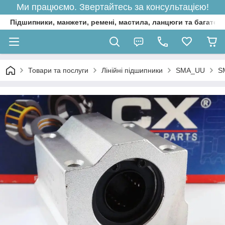
Ми працюємо. Звертайтесь за консультацією!
Підшипники, манжети, ремені, мастила, ланцюги та багато 
Товари та послуги
Лінійні підшипники
SMA_UU
S