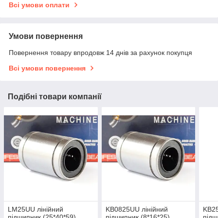
Всі умови оплати
Умови повернення
Повернення товару впродовж 14 днів за рахунок покупця
Всі умови повернення
Подібні товари компанії
LM25UU лінійний
KB0825UU лінійний
KB25
підшипник (25*40*59),
підшипник (8*16*25),
підш