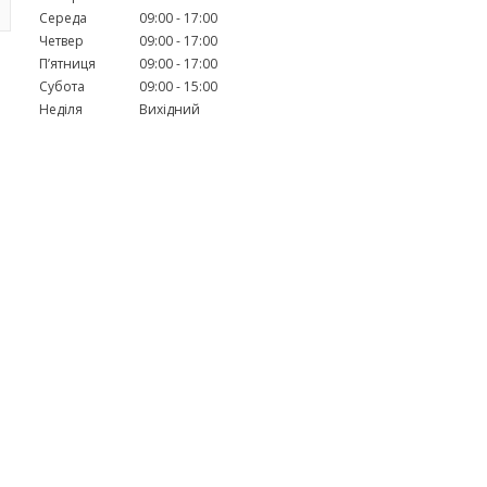
Середа
09:00
17:00
Четвер
09:00
17:00
Пʼятниця
09:00
17:00
Субота
09:00
15:00
Неділя
Вихідний