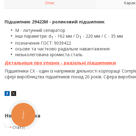
Опис
Харак
Підшипник 29422M - ролик
овий підшипник
М - латунний сепаратор
інші параметри: d
- 162 мм / D
- 220 мм / C - 35 мм
1
1
позначення ГОСТ:
9039422
осьове та частково радіальне навантаження
низьколегована хромиста сталь
Детальніше про упорно - радіальні підшипники
Підшипники CX - один із напрямків діяльності корпорації Comp
сфері виробництва підшипників понад 20 років. Сфера виробни
Нова колонка
КНОПКА
ЗВ'ЯЗКУ
Статті