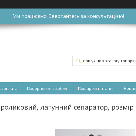
Ми працюємо. Звертайтесь за консультацією!
та оплата
Повернення та обмін
Поширені питання
Нови
роликовий, латунний сепаратор, розмір