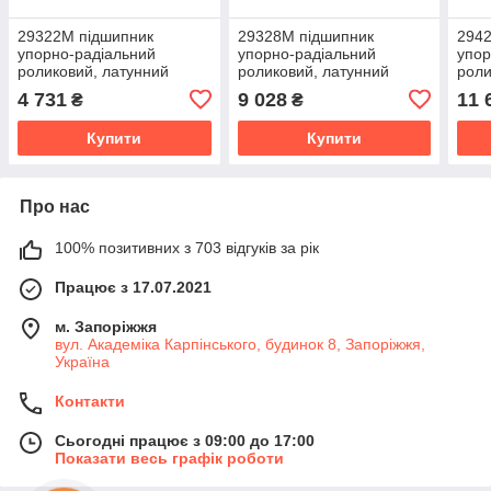
29322M підшипник
29328M підшипник
294
упорно-радіальний
упорно-радіальний
упор
роликовий, латунний
роликовий, латунний
роли
сепаратор, розмір
сепаратор, розмір
сепа
4 731
9 028
11 
₴
₴
110*190*48
140*240*60
130*
Купити
Купити
Про нас
100% позитивних з 703 відгуків за рік
Працює з 17.07.2021
м. Запоріжжя
вул. Академіка Карпінського, будинок 8, Запоріжжя,
Україна
Контакти
Сьогодні працює з 09:00 до 17:00
Показати весь графік роботи