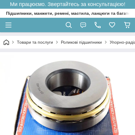
Ми працюємо. Звертайтесь за консультацією!
Підшипники, манжети, ремені, мастила, ланцюги та багато 
Товари та послуги
Роликові підшипники
Упорно-раді