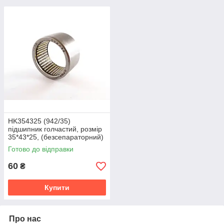
HK354325 (942/35)
підшипник голчастий, розмір
35*43*25, (безсепараторний)
ГОСТ
Готово до відправки
60
₴
Купити
Про нас