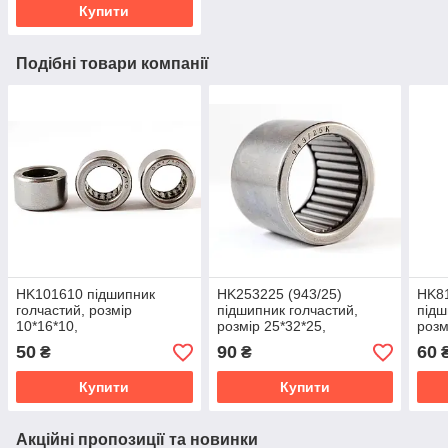
Купити
Подібні товари компанії
HK101610 підшипник
HK253225 (943/25)
HK81
голчастий, розмір
підшипник голчастий,
підш
10*16*10,
розмір 25*32*25,
розм
(безсепараторний) ГОСТ
(безсепараторний) ГОСТ
(без
50
90
60
₴
₴
Купити
Купити
Акційні пропозиції та новинки