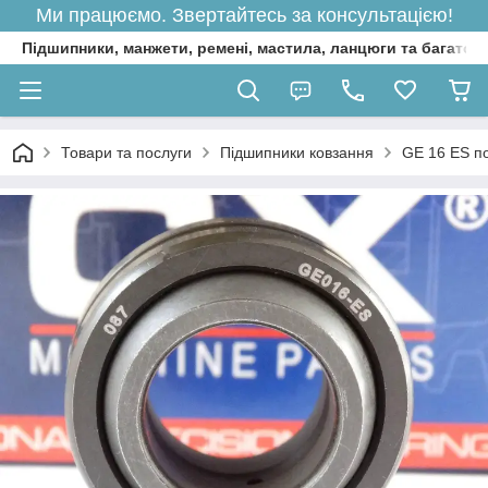
Ми працюємо. Звертайтесь за консультацією!
Підшипники, манжети, ремені, мастила, ланцюги та багато 
Товари та послуги
Підшипники ковзання
GE 16 ES п