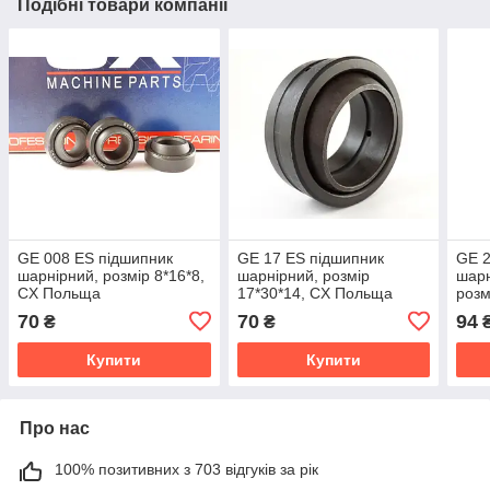
Подібні товари компанії
GE 008 ES підшипник
GE 17 ES підшипник
GE 2
шарнірний, розмір 8*16*8,
шарнірний, розмір
шарн
CX Польща
17*30*14, CX Польща
розм
Пол
70
70
94
₴
₴
Купити
Купити
Про нас
100% позитивних з 703 відгуків за рік