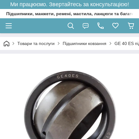
Ми працюємо. Звертайтесь за консультацією!
Підшипники, манжети, ремені, мастила, ланцюги та багато 
Товари та послуги
Підшипники ковзання
GE 40 ES пі