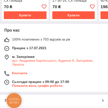
CX Польща
17*30*14, CX Польща
40*6
70
70
196
₴
₴
Купити
Купити
Про нас
100% позитивних з 703 відгуків за рік
Працює з 17.07.2021
м. Запоріжжя
вул. Академіка Карпінського, будинок 8, Запоріжжя,
Україна
Контакти
Сьогодні працює з 09:00 до 17:00
Показати весь графік роботи
КНОПКА
Про нас
ЗВ'ЯЗКУ