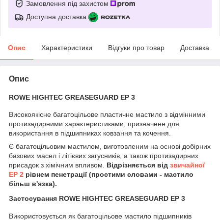
Замовлення під захистом
Доступна доставка
Опис
Характеристики
Відгуки про товар
Доставка
Опис
ROWE HIGHTEC GREASEGUARD EP 3
Високоякісне багатоцільове пластичне мастило з відмінними
протизадирними характеристиками, призначене для
використання в підшипниках ковзання та кочення.
Є багатоцільовим мастилом, виготовленим на основі добірних
базових масел і літієвих загусників, а також протизадирних
присадок з хімічним впливом.
Відрізняється від
звичайної
EP 2
рівнем пенетрації (простими словами - мастило
більш в'язка).
Застосування ROWE HIGHTEC GREASEGUARD EP 3
Використовується як багатоцільове мастило підшипників