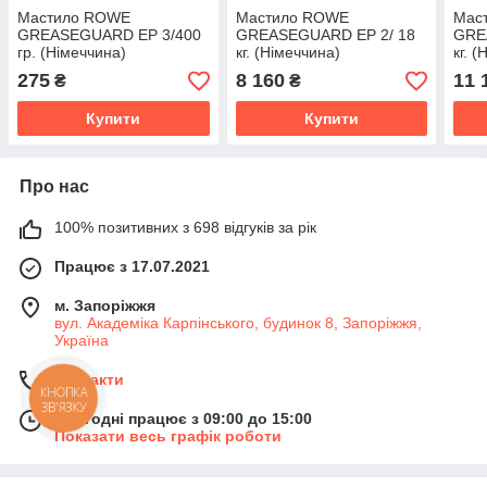
Мастило ROWE
Мастило ROWE
Мас
GREASEGUARD EP 3/400
GREASEGUARD EP 2/ 18
GRE
гр. (Німеччина)
кг. (Німеччина)
кг. 
275
8 160
11 
₴
₴
Купити
Купити
Про нас
100% позитивних з 698 відгуків за рік
Працює з 17.07.2021
м. Запоріжжя
вул. Академіка Карпінського, будинок 8, Запоріжжя,
Україна
Контакти
КНОПКА
ЗВ'ЯЗКУ
Сьогодні працює з 09:00 до 15:00
Показати весь графік роботи