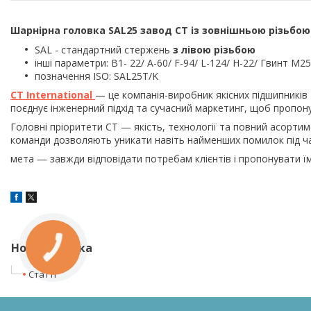
Шарнірна головка SAL25 завод CT із зовнішньою різьбою
SAL - стандартний стержень
з лівою різьбою
інші параметри: B1- 22/ A-60/ F-94/ L-124/ H-22/ Гвинт M25
позначення ISO: SAL25T/K
CT International
— це компанія-виробник якісних підшипників
поєднує інженерний підхід та сучасний маркетинг, щоб пропон
Головні пріоритети СТ — якість, технології та повний асортим
команди дозволяють уникати навіть найменших помилок під ч
мета — завжди відповідати потребам клієнтів і пропонувати їм 
Нова колонка
КНОПКА
ЗВ'ЯЗКУ
Статті