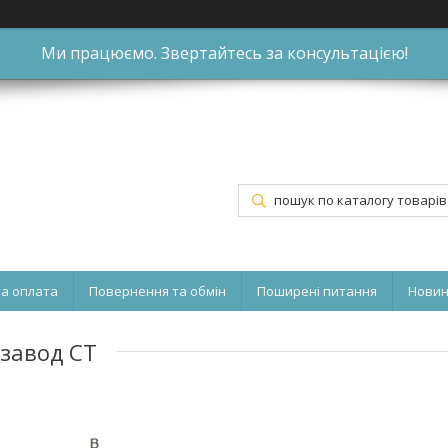
Ми працюємо. Звертайтесь за консультацією!
та оплата
Повернення та обмін
Поширені питання
Нови
 завод CT