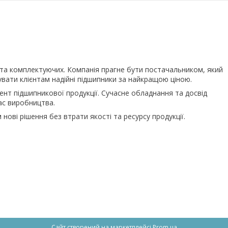
 та комплектуючих. Компанія прагне бути постачальником, який
увати клієнтам надійні підшипники за найкращою ціною.
ент підшипникової продукції. Сучасне обладнання та досвід
ас виробництва.
нові рішення без втрати якості та ресурсу продукції.
Сайт створений на маркетплейсі
Prom.ua