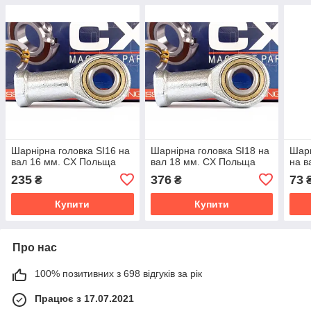
Шарнірна головка SI16 на
Шарнірна головка SI18 на
Шарн
вал 16 мм. CX Польща
вал 18 мм. CX Польща
на в
235
376
73
₴
₴
Купити
Купити
Про нас
100% позитивних з 698 відгуків за рік
Працює з 17.07.2021