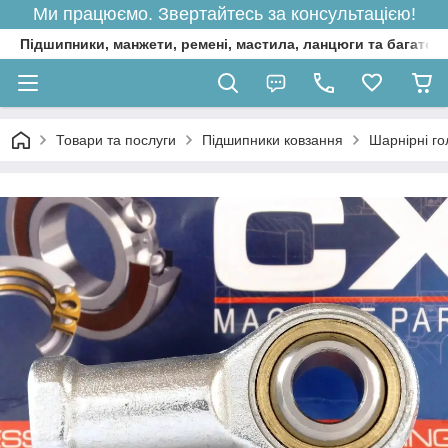
Ми працюємо. Звертайтесь за консультацією!
Підшипники, манжети, ремені, мастила, ланцюги та багато 
Товари та послуги
Підшипники ковзання
Шарнірні го