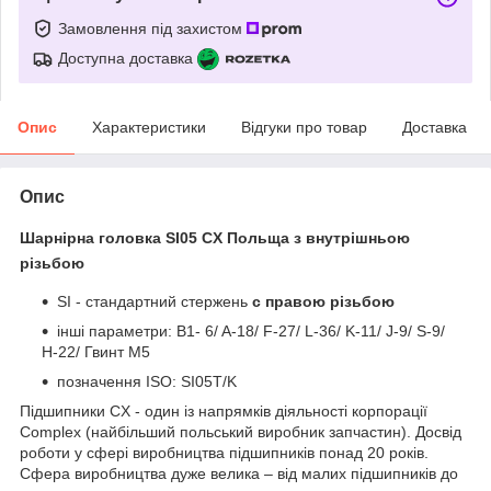
Замовлення під захистом
Доступна доставка
Опис
Характеристики
Відгуки про товар
Доставка
Опис
Шарнірна головка SI05 CX Польща з внутрішньою
різьбою
SI - стандартний стержень
с правою різьбою
інші параметри: B1- 6/ A-18/ F-27/ L-36/ K-11/ J-9/ S-9/
H-22/ Гвинт M5
позначення ISO: SI05T/K
Підшипники CX - один із напрямків діяльності корпорації
Complex (найбільший польський виробник запчастин). Досвід
роботи у сфері виробництва підшипників понад 20 років.
Сфера виробництва дуже велика – від малих підшипників до