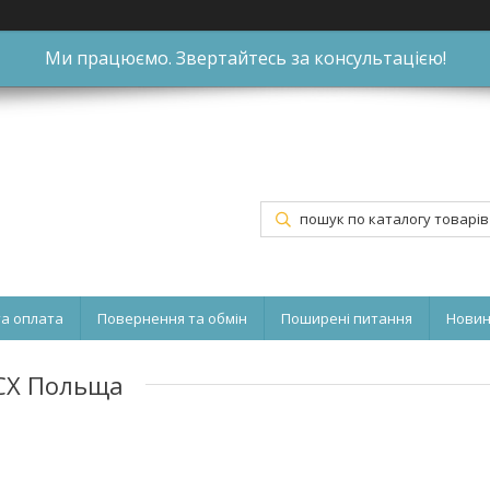
Ми працюємо. Звертайтесь за консультацією!
та оплата
Повернення та обмін
Поширені питання
Нови
 CX Польща