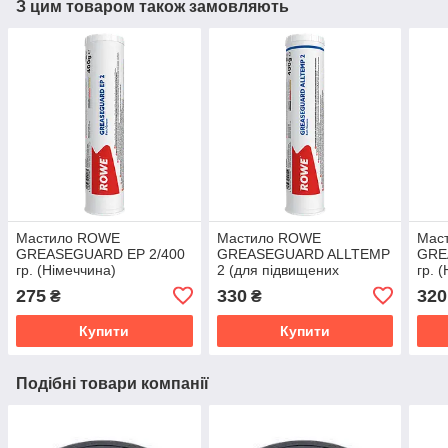
З цим товаром також замовляють
Мастило ROWE
Мастило ROWE
Мас
GREASEGUARD EP 2/400
GREASEGUARD ALLTEMP
GRE
гр. (Німеччина)
2 (для підвищених
гр. 
температур) /400 гр.
275
330
320
₴
₴
(Німеччина)
Купити
Купити
Подібні товари компанії