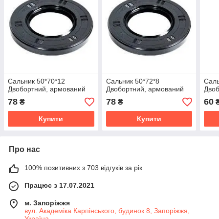
Сальник 50*70*12
Сальник 50*72*8
Саль
Двобортний, армований
Двобортний, армований
Двоб
78
78
60
₴
₴
Купити
Купити
Про нас
100% позитивних з 703 відгуків за рік
Працює з 17.07.2021
м. Запоріжжя
вул. Академіка Карпінського, будинок 8, Запоріжжя,
Україна