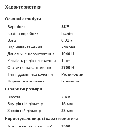
Характеристики
Основні атрибути
Виробник
SKF
Країна виробник
Італія
Вага
0.01 кг
Вид навантаження
Упорна
Динамічне навантаження
1040 Н
Кількість рядів тіл кочення
1 шт.
Статичне навантаження
3700 Н
Тип підшипника кочення
Роликовий
Форма тіла кочення
Голчаста
Габаритні розміри
Висота
2 мм
Внутрішній діаметр
15 мм
Зовнішній діаметр
28 мм
Користувальницькі характеристики
Макс. швидкість (масло)
9500