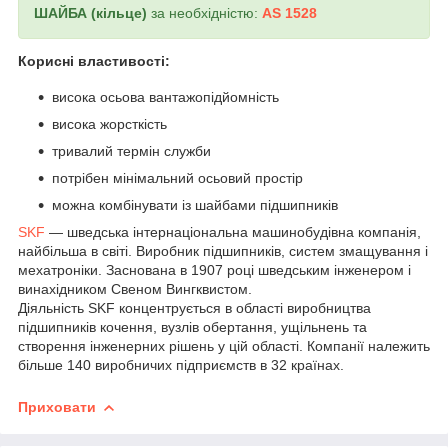
ШАЙБА (кільце)
за необхідністю:
AS 1528
Корисні властивості:
висока осьова вантажопідйомність
висока жорсткість
тривалий термін служби
потрібен мінімальний осьовий простір
можна комбінувати із шайбами підшипників
SKF
—
шведська інтернаціональна машинобудівна компанія,
найбільша в світі. Виробник підшипників, систем змащування і
мехатроніки. Заснована в 1907 році шведським інженером і
винахідником Свеном Вингквистом.
Діяльність SKF концентрується в області виробництва
підшипників кочення, вузлів обертання, ущільнень та
створення інженерних рішень у цій області. Компанії належить
більше 140 виробничих підприємств в 32 країнах.
Приховати