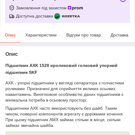
Замовлення під захистом
Доступна доставка
Опис
Характеристики
Відгуки про товар
Доставка
Опис
Підшипник AXK 1528 и
роликовий голковий упорний
підшипник
SKF
AXK - упорні підшипники у вигляді сепаратора з голчастими
роликами. Призначені для сприйняття великих осьових
навантажень. Винятковою особливістю даних підшипників є
мінімальна потреба в осьовому просторі.
Підшипники AXK часто використовують без шайб. Таким
чином, поверхні компонентів агрегату є доріжками кочення.
При цьому підшипник AMX займає стільки ж місця, скільки
займає звичайна шайба.