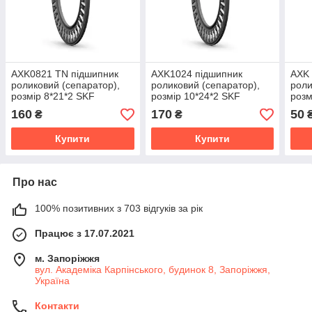
AXK0821 TN підшипник
AXK1024 підшипник
AXK 
роликовий (сепаратор),
роликовий (сепаратор),
роли
розмір 8*21*2 SKF
розмір 10*24*2 SKF
розм
Пол
160
170
50
₴
₴
Купити
Купити
Про нас
100% позитивних з 703 відгуків за рік
Працює з 17.07.2021
м. Запоріжжя
вул. Академіка Карпінського, будинок 8, Запоріжжя,
Україна
Контакти