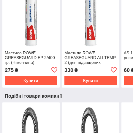
Мастило ROWE
Мастило ROWE
AS 1
GREASEGUARD EP 2/400
GREASEGUARD ALLTEMP
розм
гр. (Німеччина)
2 (для підвищених
температур) /400 гр.
275
330
60
₴
₴
(Німеччина)
Купити
Купити
Подібні товари компанії