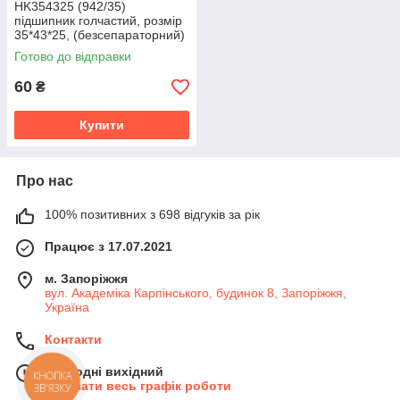
HK354325 (942/35)
підшипник голчастий, розмір
35*43*25, (безсепараторний)
ГОСТ
Готово до відправки
60
₴
Купити
Про нас
100% позитивних з 698 відгуків за рік
Працює з 17.07.2021
м. Запоріжжя
вул. Академіка Карпінського, будинок 8, Запоріжжя,
Україна
Контакти
Сьогодні вихідний
КНОПКА
Показати весь графік роботи
ЗВ'ЯЗКУ