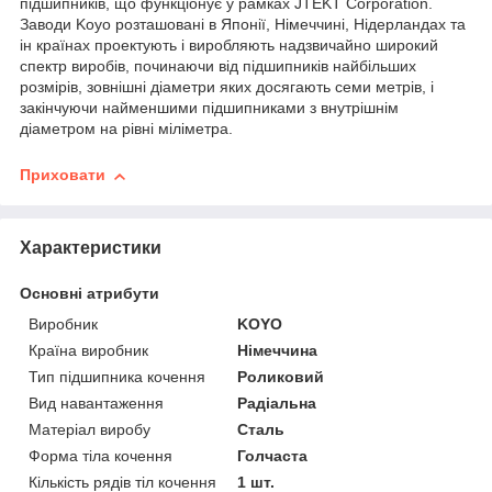
підшипників, що функціонує у рамках JTEKT Corporation.
Заводи Koyo розташовані в Японії, Німеччині, Нідерландах та
ін країнах проектують і виробляють надзвичайно широкий
спектр виробів, починаючи від підшипників найбільших
розмірів, зовнішні діаметри яких досягають семи метрів, і
закінчуючи найменшими підшипниками з внутрішнім
діаметром на рівні міліметра.
Приховати
Характеристики
Основні атрибути
Виробник
KOYO
Країна виробник
Німеччина
Тип підшипника кочення
Роликовий
Вид навантаження
Радіальна
Матеріал виробу
Сталь
Форма тіла кочення
Голчаста
Кількість рядів тіл кочення
1 шт.