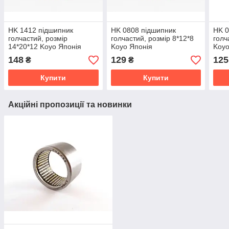
HK 1412 підшипник
HK 0808 підшипник
HK 0
голчастий, розмір
голчастий, розмір 8*12*8
голч
14*20*12 Koyo Японія
Koyo Японія
Koyo
148
129
125
₴
₴
Купити
Купити
Акційні пропозиції та новинки