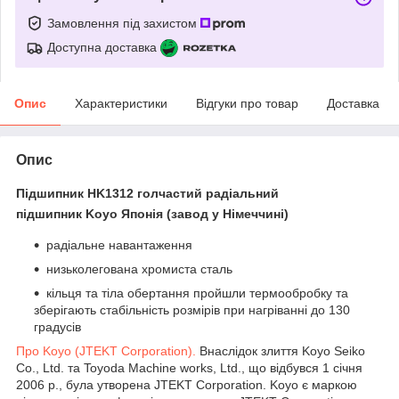
Замовлення під захистом
Доступна доставка
Опис
Характеристики
Відгуки про товар
Доставка
Опис
Підшипник HK1312 голчастий радіальний
підшипник
Koyo Японія (завод у Німеччині)
радіальне навантаження
низьколегована хромиста сталь
кільця та тіла обертання пройшли термообробку та
зберігають стабільність розмірів при нагріванні до 130
градусів
Про Koyo (
JTEKT Corporation).
Внаслідок злиття Koyo Seiko
Co., Ltd. та Toyoda Machine works, Ltd., що відбувся 1 січня
2006 р., була утворена JTEKT Corporation. Koyo є маркою