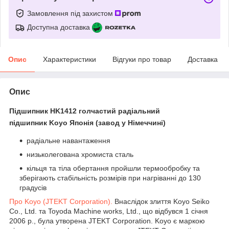
Замовлення під захистом
Доступна доставка
Опис
Характеристики
Відгуки про товар
Доставка
Опис
Підшипник HK1412 голчастий радіальний
підшипник
Koyo Японія (завод у Німеччині)
радіальне навантаження
низьколегована хромиста сталь
кільця та тіла обертання пройшли термообробку та
зберігають стабільність розмірів при нагріванні до 130
градусів
Про Koyo (
JTEKT Corporation).
Внаслідок злиття Koyo Seiko
Co., Ltd. та Toyoda Machine works, Ltd., що відбувся 1 січня
2006 р., була утворена JTEKT Corporation. Koyo є маркою