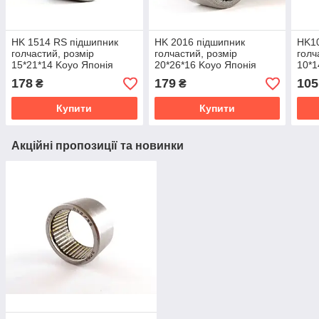
HK 1514 RS підшипник
HK 2016 підшипник
HK10
голчастий, розмір
голчастий, розмір
голч
15*21*14 Koyo Японія
20*26*16 Koyo Японія
10*1
178
179
105
₴
₴
Купити
Купити
Акційні пропозиції та новинки