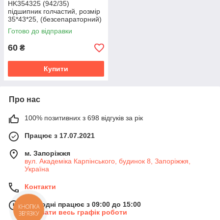
HK354325 (942/35)
підшипник голчастий, розмір
35*43*25, (безсепараторний)
ГОСТ
Готово до відправки
60
₴
Купити
Про нас
100% позитивних з 698 відгуків за рік
Працює з 17.07.2021
м. Запоріжжя
вул. Академіка Карпінського, будинок 8, Запоріжжя,
Україна
Контакти
Сьогодні працює з 09:00 до 15:00
КНОПКА
Показати весь графік роботи
ЗВ'ЯЗКУ