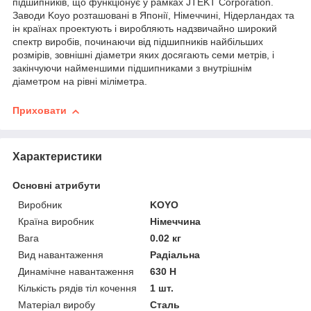
підшипників, що функціонує у рамках JTEKT Corporation.
Заводи Koyo розташовані в Японії, Німеччині, Нідерландах та
ін країнах проектують і виробляють надзвичайно широкий
спектр виробів, починаючи від підшипників найбільших
розмірів, зовнішні діаметри яких досягають семи метрів, і
закінчуючи найменшими підшипниками з внутрішнім
діаметром на рівні міліметра.
Приховати
Характеристики
Основні атрибути
Виробник
KOYO
Країна виробник
Німеччина
Вага
0.02 кг
Вид навантаження
Радіальна
Динамічне навантаження
630 Н
Кількість рядів тіл кочення
1 шт.
Матеріал виробу
Сталь