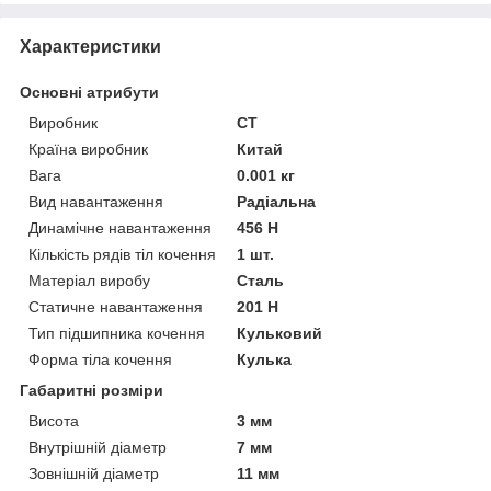
Характеристики
Основні атрибути
Виробник
CT
Країна виробник
Китай
Вага
0.001 кг
Вид навантаження
Радіальна
Динамічне навантаження
456 Н
Кількість рядів тіл кочення
1 шт.
Матеріал виробу
Сталь
Статичне навантаження
201 Н
Тип підшипника кочення
Кульковий
Форма тіла кочення
Кулька
Габаритні розміри
Висота
3 мм
Внутрішній діаметр
7 мм
Зовнішній діаметр
11 мм