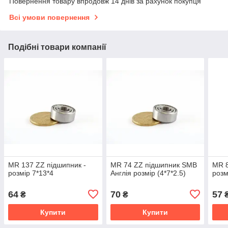
Повернення товару впродовж 14 днів за рахунок покупця
Всі умови повернення
Подібні товари компанії
MR 137 ZZ підшипник -
MR 74 ZZ підшипник SMB
MR 8
розмір 7*13*4
Англія розмір (4*7*2.5)
розм
64
70
57
₴
₴
Купити
Купити