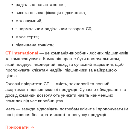
радіальне навантаження;
висока осьова фіксація підшипника;
малошумний;
з нормальним радіальним зазором С0;
мале тертя;
підвищена точність;
CT International
— це компанія-виробник якісних підшипників
та комплектуючих. Компанія прагне бути постачальником,
який поєднує інженерний підхід та сучасний маркетинг, щоб
пропонувати клієнтам надійні підшипники за найкращою
ціною.
Головні пріоритети СТ — якість, технології та повний
асортимент підшипникової продукції. Сучасне обладнання та
досвід команди дозволяють уникати навіть найменших
помилок під час виробництва.
мета — завжди відповідати потребам клієнтів і пропонувати їм
нові рішення без втрати якості та ресурсу продукції.
Приховати