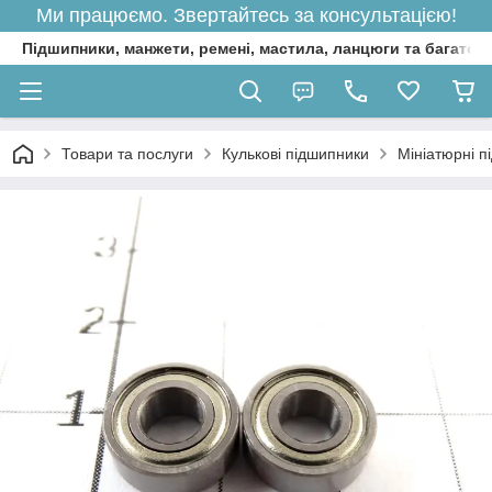
Ми працюємо. Звертайтесь за консультацією!
Підшипники, манжети, ремені, мастила, ланцюги та багато 
Товари та послуги
Кулькові підшипники
Мініатюрні п