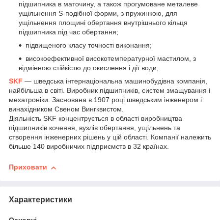
підшипника в маточину, а також прогумоване металеве
ущільнення S-подібної форми, з пружинкою, для
ущільнення площині обертання внутрішнього кільця
підшипника під час обертання;
підвищеного класу точності виконання;
високоефективної високотемпературної мастилом, з
відмінною стійкістю до окислення і дії води;
SKF
— шведська інтернаціональна машинобудівна компанія,
найбільша в світі. Виробник підшипників, систем змащування і
мехатроніки. Заснована в 1907 році шведським інженером і
винахідником Свеном Вингквистом.
Діяльність SKF концентрується в області виробництва
підшипників кочення, вузлів обертання, ущільнень та
створення інженерних рішень у цій області. Компанії належить
більше 140 виробничих підприємств в 32 країнах.
Приховати
Характеристики
Основні