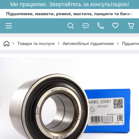
Ми працюємо. Звертайтесь за консультацією!
Підшипники, манжети, ремені, мастила, ланцюги та багато 
Товари та послуги
Автомобільні підшипники
Підшипни