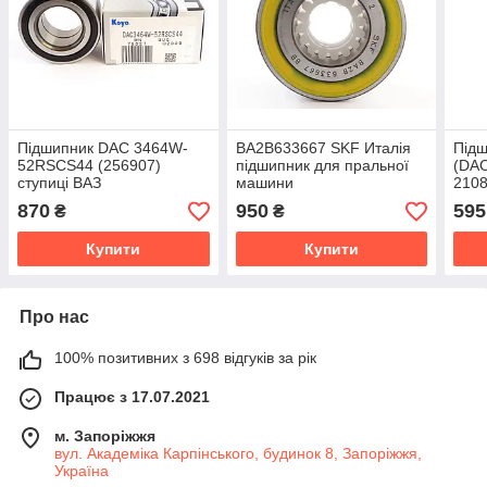
Підшипник DAC 3464W-
BA2B633667 SKF Италія
Підш
52RSCS44 (256907)
підшипник для пральної
(DAC
ступиці ВАЗ
машини
2108
2108,2109,2110,2111,2112,2113,2114,2115
Харк
870
950
595
₴
₴
Купити
Купити
Про нас
100% позитивних з 698 відгуків за рік
Працює з 17.07.2021
м. Запоріжжя
вул. Академіка Карпінського, будинок 8, Запоріжжя,
Україна